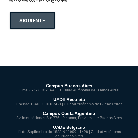
Los campos con
*
son obligatorios
SIGUIENTE
Campus Buenos Aires
Lima 757 - C1073AAO | Ciudad Autónoma de Buenos Aires
UADE Recoleta
Libertad 1340 - C1016ABB | Ciudad Autónoma de Buenos Aires
Campus Costa Argentina
Av. Intermédanos Sur 776 | Pinamar, Provincia de Buenos Aires
UADE Belgrano
11 de Septiembre de 1888 N° 1990 - 1428 | Ciudad Autónoma
de Buenos Aires