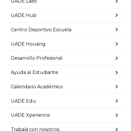
chevron_right
UADE Labs
chevron_right
UADE Hub
chevron_right
Centro Deportivo Escuela
chevron_right
UADE Housing
chevron_right
Desarrollo Profesional
chevron_right
Ayuda al Estudiante
chevron_right
Calendario Académico
chevron_right
UADE Edu
chevron_right
UADE Xperience
chevron_right
Trabajá con nosotros