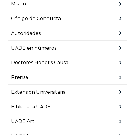
chevron_right
Misión
chevron_right
Código de Conducta
chevron_right
Autoridades
chevron_right
UADE en números
chevron_right
Doctores Honoris Causa
chevron_right
Prensa
chevron_right
Extensión Universitaria
chevron_right
Biblioteca UADE
chevron_right
UADE Art