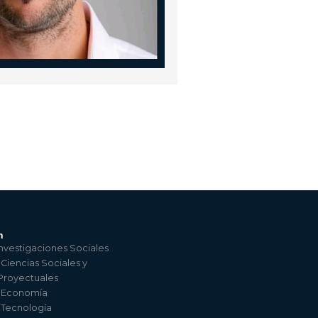
n
nvestigaciones Sociales
 Ciencias Sociales y
 Proyectuales
e Economía
e Tecnología