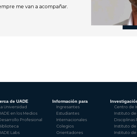
siempre me van a acompañar.
erca de UADE
Información para
Investigació
La Universidad
Ingresantes
Centro de I
UADE en los Medios
Estudiantes
Instituto de
Desarrollo Profesional
Internacionales
Disciplinas
Biblioteca
Colegios
Instituto d
UADE Labs
Orientadores
Instituto d