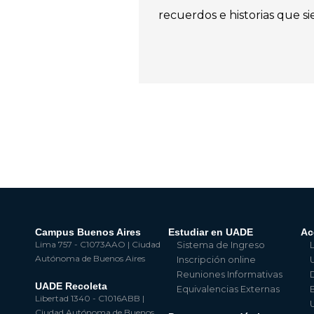
recuerdos e historias que 
Campus Buenos Aires
Estudiar en UADE
Ac
Lima 757 - C1073AAO | Ciudad
Sistema de Ingreso
Autónoma de Buenos Aires
Inscripción online
Reuniones Informativas
UADE Recoleta
Equivalencias Externas
Libertad 1340 - C1016ABB |
Ciudad Autónoma de Buenos