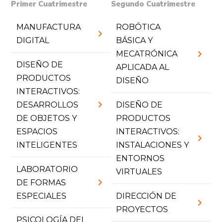
Primer Cuatrimestre
Segundo Cuatrimestre
MANUFACTURA
ROBÓTICA
chevron_right
DIGITAL
BÁSICA Y
chevron_right
MECATRÓNICA
DISEÑO DE
APLICADA AL
PRODUCTOS
DISEÑO
INTERACTIVOS:
chevron_right
DESARROLLOS
DISEÑO DE
DE OBJETOS Y
PRODUCTOS
ESPACIOS
INTERACTIVOS:
chevron_right
INTELIGENTES
INSTALACIONES Y
ENTORNOS
LABORATORIO
VIRTUALES
chevron_right
DE FORMAS
ESPECIALES
DIRECCIÓN DE
chevron_right
PROYECTOS
PSICOLOGÍA DEL