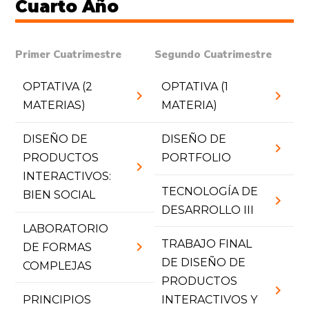
Cuarto Año
Primer Cuatrimestre
Segundo Cuatrimestre
OPTATIVA (2
OPTATIVA (1
chevron_right
chevron_right
MATERIAS)
MATERIA)
DISEÑO DE
DISEÑO DE
chevron_right
PRODUCTOS
PORTFOLIO
chevron_right
INTERACTIVOS:
TECNOLOGÍA DE
BIEN SOCIAL
chevron_right
DESARROLLO III
LABORATORIO
TRABAJO FINAL
chevron_right
DE FORMAS
DE DISEÑO DE
COMPLEJAS
PRODUCTOS
chevron_right
PRINCIPIOS
INTERACTIVOS Y