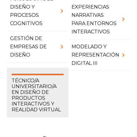
DISEÑO Y
EXPERIENCIAS
chevron_right
PROCESOS
NARRATIVAS
chevron_right
COGNITIVOS
PARA ENTORNOS
INTERACTIVOS
GESTIÓN DE
chevron_right
EMPRESAS DE
MODELADO Y
chevron_right
DISEÑO
REPRESENTACIÓN
DIGITAL III
TÉCNICO/A
UNIVERSITARIO/A
EN DISEÑO DE
PRODUCTOS
INTERACTIVOS Y
REALIDAD VIRTUAL