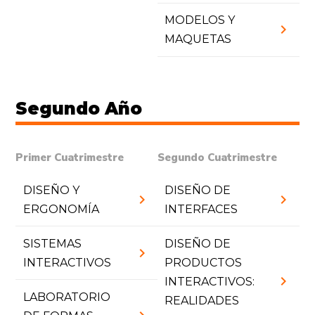
MODELOS Y
chevron_right
MAQUETAS
Segundo Año
Primer Cuatrimestre
Segundo Cuatrimestre
DISEÑO Y
DISEÑO DE
chevron_right
chevron_right
ERGONOMÍA
INTERFACES
SISTEMAS
DISEÑO DE
chevron_right
INTERACTIVOS
PRODUCTOS
chevron_right
INTERACTIVOS:
LABORATORIO
REALIDADES