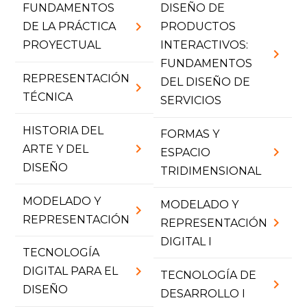
FUNDAMENTOS
DISEÑO DE
chevron_right
DE LA PRÁCTICA
PRODUCTOS
PROYECTUAL
INTERACTIVOS:
chevron_right
FUNDAMENTOS
REPRESENTACIÓN
DEL DISEÑO DE
chevron_right
TÉCNICA
SERVICIOS
HISTORIA DEL
FORMAS Y
chevron_right
ARTE Y DEL
chevron_right
ESPACIO
DISEÑO
TRIDIMENSIONAL
MODELADO Y
MODELADO Y
chevron_right
REPRESENTACIÓN
chevron_right
REPRESENTACIÓN
DIGITAL I
TECNOLOGÍA
chevron_right
DIGITAL PARA EL
TECNOLOGÍA DE
chevron_right
DISEÑO
DESARROLLO I