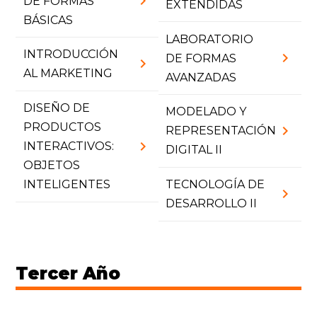
chevron_right
DE FORMAS
EXTENDIDAS
BÁSICAS
LABORATORIO
INTRODUCCIÓN
chevron_right
DE FORMAS
chevron_right
AL MARKETING
AVANZADAS
DISEÑO DE
MODELADO Y
PRODUCTOS
chevron_right
REPRESENTACIÓN
chevron_right
INTERACTIVOS:
DIGITAL II
OBJETOS
INTELIGENTES
TECNOLOGÍA DE
chevron_right
DESARROLLO II
Tercer Año