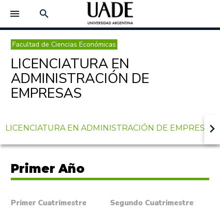
menu
search
Facultad de Ciencias Económicas
LICENCIATURA EN
ADMINISTRACIÓN DE
EMPRESAS
keyboard_arrow_right
LICENCIATURA EN ADMINISTRACIÓN DE EMPRESAS
Primer Año
Primer Cuatrimestre
Segundo Cuatrimestre