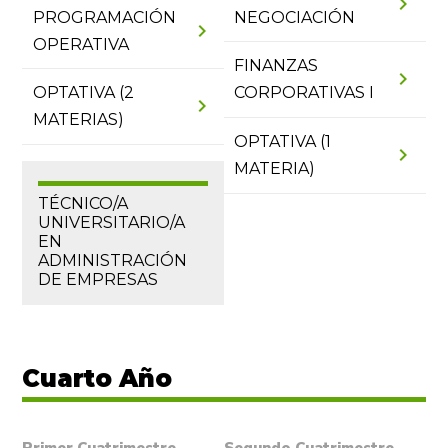
chevron_right
PROGRAMACIÓN
NEGOCIACIÓN
chevron_right
OPERATIVA
FINANZAS
chevron_right
OPTATIVA (2
CORPORATIVAS I
chevron_right
MATERIAS)
OPTATIVA (1
chevron_right
MATERIA)
TÉCNICO/A
UNIVERSITARIO/A
EN
ADMINISTRACIÓN
DE EMPRESAS
Cuarto Año