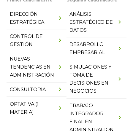
Primer Cuatrimestre
Segundo Cuatrimestre
DIRECCIÓN
ANÁLISIS
chevron_right
chevron_right
ESTRATÉGICA
ESTRATÉGICO DE
DATOS
CONTROL DE
chevron_right
GESTIÓN
DESARROLLO
chevron_right
EMPRESARIAL
NUEVAS
chevron_right
TENDENCIAS EN
SIMULACIONES Y
ADMINISTRACIÓN
TOMA DE
chevron_right
DECISIONES EN
chevron_right
CONSULTORÍA
NEGOCIOS
OPTATIVA (1
TRABAJO
chevron_right
MATERIA)
INTEGRADOR
chevron_right
FINAL EN
ADMINISTRACIÓN