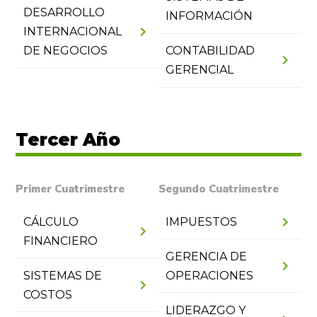
DESARROLLO
INFORMACIÓN
chevron_right
INTERNACIONAL
DE NEGOCIOS
CONTABILIDAD
chevron_right
GERENCIAL
Tercer Año
Primer Cuatrimestre
Segundo Cuatrimestre
chevron_right
CÁLCULO
IMPUESTOS
chevron_right
FINANCIERO
GERENCIA DE
chevron_right
SISTEMAS DE
OPERACIONES
chevron_right
COSTOS
LIDERAZGO Y