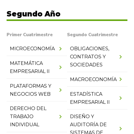
Segundo Año
Primer Cuatrimestre
Segundo Cuatrimestre
chevron_right
MICROECONOMÍA
OBLIGACIONES,
chevron_right
CONTRATOS Y
MATEMÁTICA
SOCIEDADES
chevron_right
EMPRESARIAL II
chevron_right
MACROECONOMÍA
PLATAFORMAS Y
chevron_right
NEGOCIOS WEB
ESTADÍSTICA
chevron_right
EMPRESARIAL II
DERECHO DEL
chevron_right
TRABAJO
DISEÑO Y
INDIVIDUAL
AUDITORÍA DE
chevron_right
SISTEMAS DE