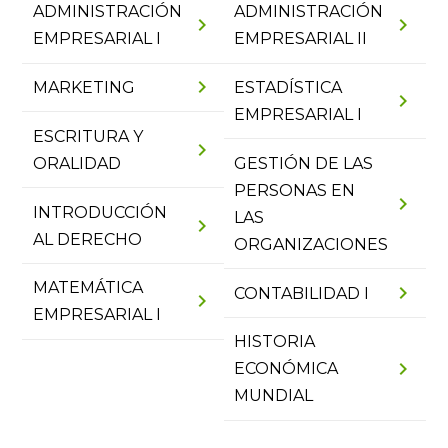
ADMINISTRACIÓN
ADMINISTRACIÓN
chevron_right
chevron_right
EMPRESARIAL I
EMPRESARIAL II
chevron_right
MARKETING
ESTADÍSTICA
chevron_right
EMPRESARIAL I
ESCRITURA Y
chevron_right
ORALIDAD
GESTIÓN DE LAS
PERSONAS EN
chevron_right
INTRODUCCIÓN
LAS
chevron_right
AL DERECHO
ORGANIZACIONES
MATEMÁTICA
chevron_right
CONTABILIDAD I
chevron_right
EMPRESARIAL I
HISTORIA
chevron_right
ECONÓMICA
MUNDIAL