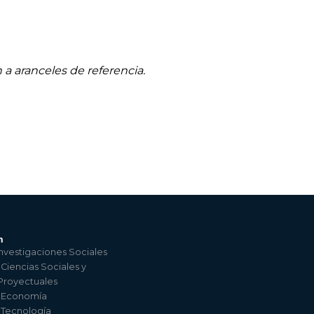
 a aranceles de referencia.
n
nvestigaciones Sociales
 Ciencias Sociales y
 Proyectuales
e Economía
e Tecnología