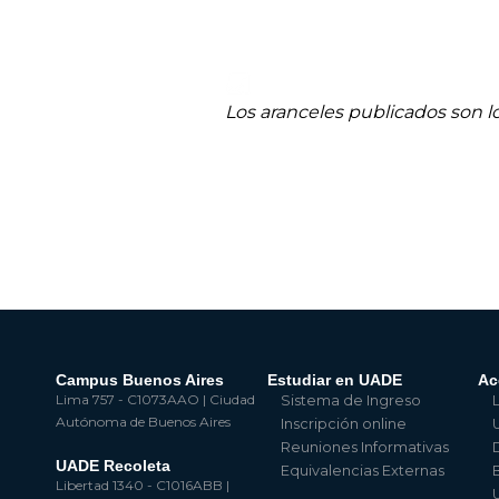
Los aranceles publicados son lo
Campus Buenos Aires
Estudiar en UADE
Ac
Lima 757 - C1073AAO | Ciudad
Sistema de Ingreso
Autónoma de Buenos Aires
Inscripción online
Reuniones Informativas
UADE Recoleta
Equivalencias Externas
Libertad 1340 - C1016ABB |