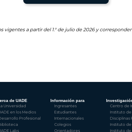
s vigentes a partir del 1.° de julio de 2026 y corresponden
erca de UADE
Información para
Investigació
La Universidad
Ingresantes
Centro de I
UADE en los Medios
Estudiantes
Instituto de
Desarrollo Profesional
Internacionales
Disciplinas
Biblioteca
Colegios
Instituto d
UADE Labs
Orientadores
Instituto d