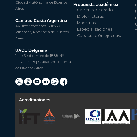
Ciudad Autónoma de Buenos
Propuesta académica
Aires
Carreras de grado
Diplomaturas
Campus Costa Argentina
Maestrías
Av. Intermédanos Sur 776 |
Especializaciones
Pinamar, Provincia de Buenos
Capacitación ejecutiva
Aires
UADE Belgrano
11 de Septiembre de 1888 N°
1990 - 1428 | Ciudad Autónoma
de Buenos Aires
Acreditaciones