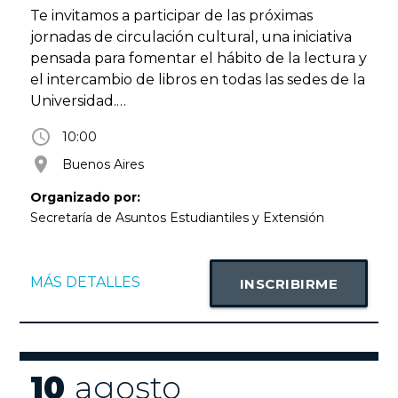
Te invitamos a participar de las próximas
jornadas de circulación cultural, una iniciativa
pensada para fomentar el hábito de la lectura y
el intercambio de libros en todas las sedes de la
Universidad.
Durante el mes de agosto, en nuestros campus
access_time
10:00
y sedes podrás llevarte libros, disfrutarlos y
room
Buenos Aires
compartirlos con otros lectores, contribuyendo
a que las historias y el conocimiento sigan
Organizado por:
circulando.
Secretaría de Asuntos Estudiantiles y Extensión
Sumate a esta propuesta, descubrí nuevas
lecturas y disfrutá de una jornada dedicada a la
cultura y al intercambio de saberes.
MÁS DETALLES
INSCRIBIRME
¡Te esperamos!
UADETe invitamos a participar de las próximas
jornadas de circulación cultural, una iniciativa
pensada para fomentar el hábito de la lectura y
10
agosto
el intercambio de libros en todas las sedes de la