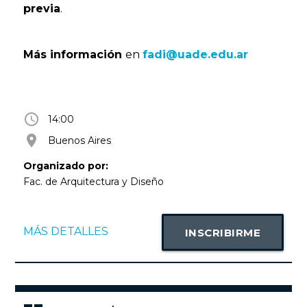
previa
.
Más información
en
fadi@uade.edu.ar
access_time
14:00
room
Buenos Aires
Organizado por:
Fac. de Arquitectura y Diseño
MÁS DETALLES
INSCRIBIRME