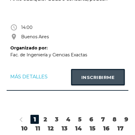
contactarnos al siguiente WhatsApp: 54 9 11
6812 6529
access_time
14:00
room
Buenos Aires
Organizado por:
Fac. de Ingeniería y Ciencias Exactas
MÁS DETALLES
INSCRIBIRME
chevron_left
1
2
3
4
5
6
7
8
9
10
11
12
13
14
15
16
17