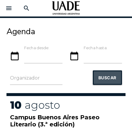
menu
search
Agenda
Fecha desde:
Fecha hasta:
calendar_today
calendar_today
BUSCAR
Organizador
10
agosto
Campus Buenos Aires Paseo
Literario (3.ª edición)