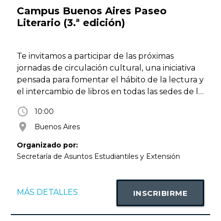
Campus Buenos Aires Paseo
Literario (3.ª edición)
Te invitamos a participar de las próximas
jornadas de circulación cultural, una iniciativa
pensada para fomentar el hábito de la lectura y
el intercambio de libros en todas las sedes de la
Universidad.
access_time
10:00
Durante el mes de agosto, en nuestros campus
room
Buenos Aires
y sedes podrás llevarte libros, disfrutarlos y
compartirlos con otros lectores, contribuyendo
Organizado por:
a que las historias y el conocimiento sigan
Secretaría de Asuntos Estudiantiles y Extensión
circulando.
Sumate a esta propuesta, descubrí nuevas
lecturas y disfrutá de una jornada dedicada a la
MÁS DETALLES
INSCRIBIRME
cultura y al intercambio de saberes.