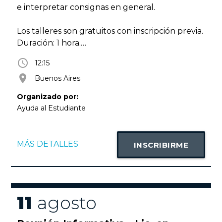
e interpretar consignas en general.
Los talleres son gratuitos con inscripción previa.
Duración: 1 hora.
access_time
12:15
Info: ayues@uade.edu.ar
room
Buenos Aires
Organizado por:
Ayuda al Estudiante
MÁS DETALLES
INSCRIBIRME
11
agosto