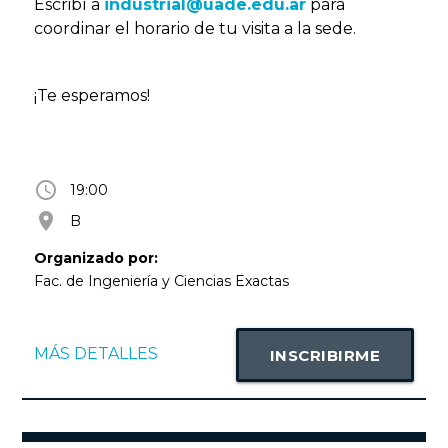
Escribí a
industrial@uade.edu.ar
para
coordinar el horario de tu visita a la sede.
¡Te esperamos!
access_time
19:00
room
B
Organizado por:
Fac. de Ingeniería y Ciencias Exactas
MÁS DETALLES
INSCRIBIRME