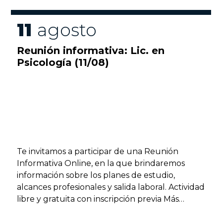
¡Te esperamos!
UADE
11
agosto
📅 11 de agosto, de 10 a 19 h.
📍 Campus Urbano y Xperience de UADE. En
Reunión informativa: Lic. en
caso de lluvia, la actividad se trasladará al Hall
Psicología (11/08)
Chile II.
Te invitamos a participar de una Reunión
Informativa Online, en la que brindaremos
información sobre los planes de estudio,
alcances profesionales y salida laboral. Actividad
libre y gratuita con inscripción previa Más
información en fasa@uade.edu.ar