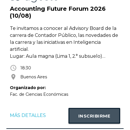
Universidad.
Durante el mes de agosto, en nuestros campus
Accounting Future Forum 2026
y sedes podrás llevarte libros, disfrutarlos y
(10/08)
compartirlos con otros lectores, contribuyendo
a que las historias y el conocimiento sigan
Te invitamos a conocer al Advisory Board de la
circulando.
carrera de Contador Público, las novedades de
Sumate a esta propuesta, descubrí nuevas
la carrera y las iniciativas en Inteligencia
lecturas y disfrutá de una jornada dedicada a la
artificial.
cultura y al intercambio de saberes.
Lugar: Aula magna (Lima 1, 2.° subsuelo)
¡Te esperamos!
Modalidad: Presencial
access_time
18:30
UADE
room
Buenos Aires
📅 10 de agosto, de 10 a 19 h.
📍 Campus Urbano y Xperience de UADE. En
Organizado por:
caso de lluvia, la actividad se trasladará al Hall
Fac. de Ciencias Económicas
Chile II.
MÁS DETALLES
INSCRIBIRME