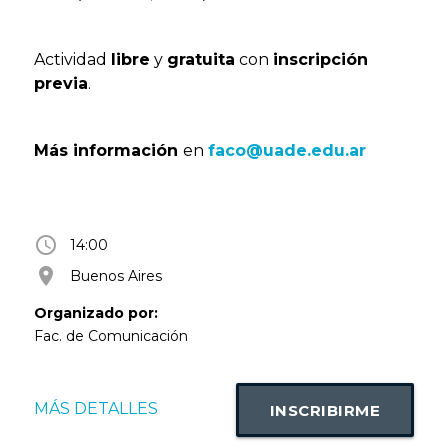
Actividad
libre
y
gratuita
con
inscripción
previa
.
Más información
en
faco@uade.edu.ar
access_time
14:00
room
Buenos Aires
Organizado por:
Fac. de Comunicación
MÁS DETALLES
INSCRIBIRME