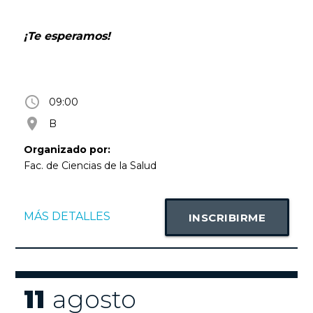
¡Te esperamos!
access_time
09:00
room
B
Organizado por:
Fac. de Ciencias de la Salud
MÁS DETALLES
INSCRIBIRME
11
agosto