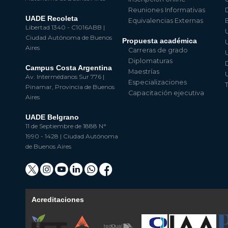
Reuniones Informativas
UADE Recoleta
Equivalencias Externas
Libertad 1340 - C1016ABB |
Ciudad Autónoma de Buenos
Propuesta académica
Aires
Carreras de grado
Diplomaturas
Campus Costa Argentina
Maestrías
Av. Intermédanos Sur 776 |
Especializaciones
Pinamar, Provincia de Buenos
Capacitación ejecutiva
Aires
UADE Belgrano
11 de Septiembre de 1888 N°
1990 - 1428 | Ciudad Autónoma
de Buenos Aires
Acreditaciones