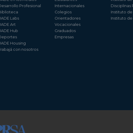
Desarrollo Profesional
Internacionales
Disciplinas
Biblioteca
Colegios
Instituto d
UADE Labs
Orientadores
Instituto d
UADE Art
Vocacionales
UADE Hub
Graduados
Deportes
Empresas
UADE Housing
Trabajá con nosotros