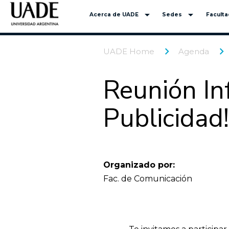
arrow_drop_down
arrow_drop_down
Acerca de UADE
Sedes
Facult
UADE Home
Agenda
Reunión Inf
Publicidad!
Organizado por:
Fac. de Comunicación