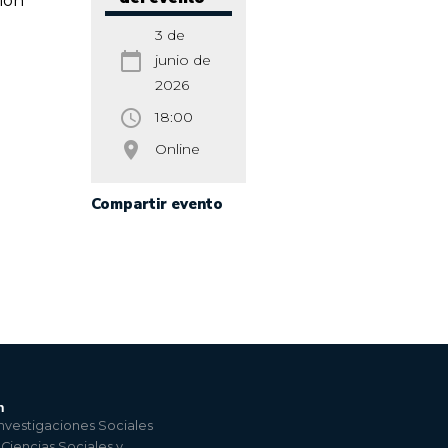
ión
3 de
calendar_today
junio de
2026
access_time
18:00
room
Online
Compartir evento
n
nvestigaciones Sociales
 Ciencias Sociales y