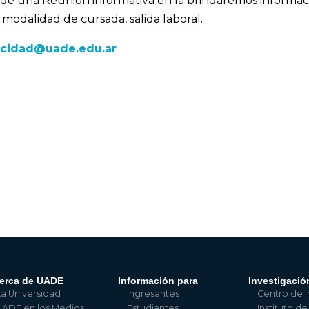
r de una Reunión informativa en la brindaremos informac
 modalidad de cursada, salida laboral.
icidad@uade.edu.ar
erca de UADE
Información para
Investigació
La Universidad
Ingresantes
Centro de I
UADE en los Medios
Estudiantes
Instituto de