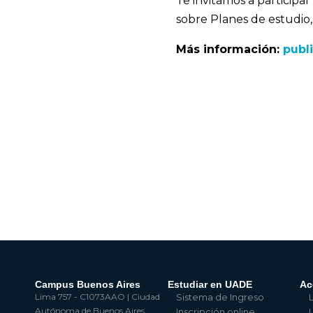
Te invitamos a participa
sobre Planes de estudio,
Más información:
publ
Campus Buenos Aires
Estudiar en UADE
Ac
Lima 757 - C1073AAO | Ciudad
Sistema de Ingreso
Autónoma de Buenos Aires
Inscripción online