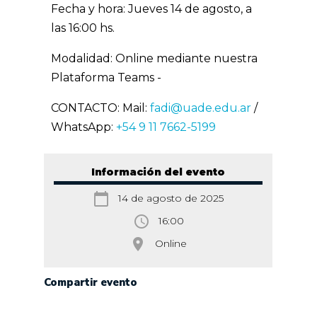
Fecha y hora: Jueves 14 de agosto, a
las 16:00 hs.
Modalidad: Online mediante nuestra
Plataforma Teams -
CONTACTO: Mail:
fadi@uade.edu.ar
/
WhatsApp:
+54 9 11 7662-5199
Información del evento
calendar_today
14 de agosto de 2025
access_time
16:00
room
Online
Compartir evento