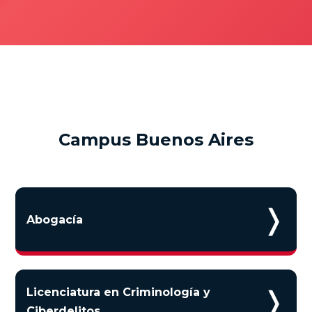
Campus Buenos Aires
❭
Abogacía
❭
Licenciatura en Criminología y
Ciberdelitos