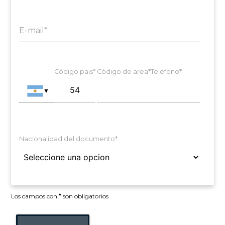
E-mail*
Código pais*
Código de area*
Teléfono*
▼
Nacionalidad del documento*
Los campos con
*
son obligatorios