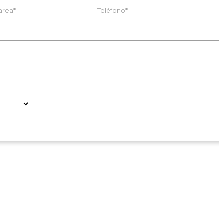
area*
Teléfono*