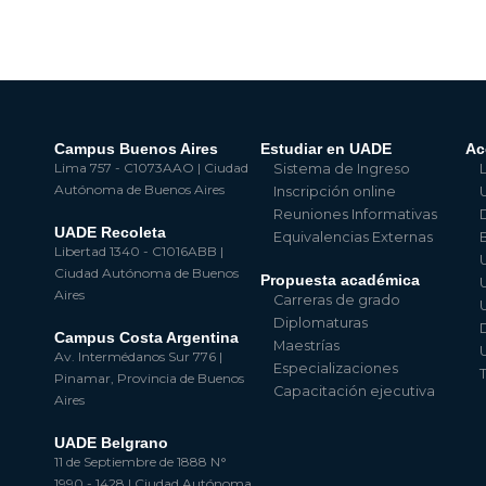
Campus Buenos Aires
Estudiar en UADE
Ac
Lima 757 - C1073AAO | Ciudad
Sistema de Ingreso
Autónoma de Buenos Aires
Inscripción online
Reuniones Informativas
UADE Recoleta
Equivalencias Externas
Libertad 1340 - C1016ABB |
Ciudad Autónoma de Buenos
Propuesta académica
Aires
Carreras de grado
Diplomaturas
Campus Costa Argentina
Maestrías
Av. Intermédanos Sur 776 |
Especializaciones
Pinamar, Provincia de Buenos
Capacitación ejecutiva
Aires
UADE Belgrano
11 de Septiembre de 1888 N°
1990 - 1428 | Ciudad Autónoma