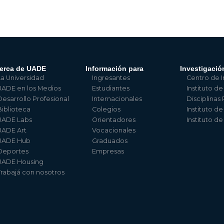
erca de UADE
Información para
Investigació
La Universidad
Ingresantes
Centro de I
UADE en los Medios
Estudiantes
Instituto de
Desarrollo Profesional
Internacionales
Disciplinas
Biblioteca
Colegios
Instituto d
UADE Labs
Orientadores
Instituto d
UADE Art
Vocacionales
UADE Hub
Graduados
Deportes
Empresas
UADE Housing
Trabajá con nosotros