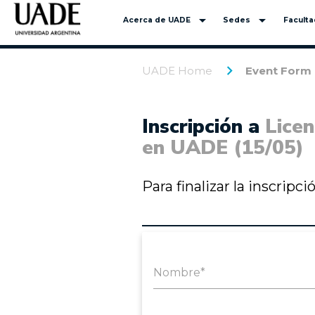
arrow_drop_down
arrow_drop_down
Acerca de UADE
Sedes
Facult
UADE Home
Event Form
Inscripción a
Licen
en UADE (15/05)
Para finalizar la inscripc
Nombre*