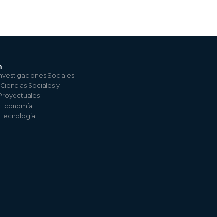
n
nvestigaciones Sociales
 Ciencias Sociales y
 Proyectuales
e Economía
e Tecnología