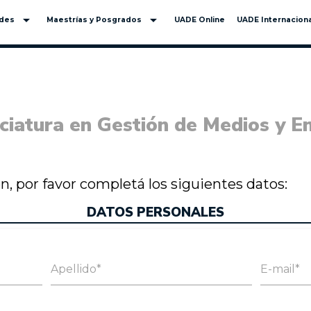
arrow_drop_down
arrow_drop_down
ades
Maestrías y Posgrados
UADE Online
UADE Internaciona
ciatura en Gestión de Medios y E
ión, por favor completá los siguientes datos:
DATOS PERSONALES
Apellido*
E-mail*