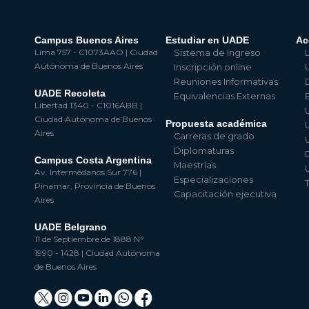
Campus Buenos Aires
Estudiar en UADE
Ac
Lima 757 - C1073AAO | Ciudad
Sistema de Ingreso
Autónoma de Buenos Aires
Inscripción online
Reuniones Informativas
UADE Recoleta
Equivalencias Externas
Libertad 1340 - C1016ABB |
Ciudad Autónoma de Buenos
Propuesta académica
Aires
Carreras de grado
Diplomaturas
Campus Costa Argentina
Maestrías
Av. Intermédanos Sur 776 |
Especializaciones
Pinamar, Provincia de Buenos
Capacitación ejecutiva
Aires
UADE Belgrano
11 de Septiembre de 1888 N°
1990 - 1428 | Ciudad Autónoma
de Buenos Aires