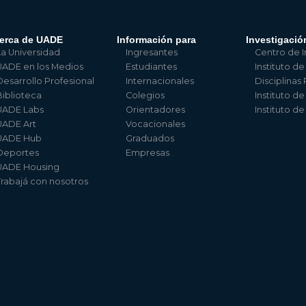
erca de UADE
Información para
Investigació
La Universidad
Ingresantes
Centro de I
UADE en los Medios
Estudiantes
Instituto de
Desarrollo Profesional
Internacionales
Disciplinas
Biblioteca
Colegios
Instituto d
UADE Labs
Orientadores
Instituto d
UADE Art
Vocacionales
UADE Hub
Graduados
Deportes
Empresas
UADE Housing
Trabajá con nosotros