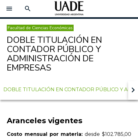
menu
search
Facultad de Ciencias Económicas
DOBLE TITULACIÓN EN
CONTADOR PÚBLICO Y
ADMINISTRACIÓN DE
EMPRESAS
keyboard_arrow_right
DOBLE TITULACIÓN EN CONTADOR PÚBLICO Y ADM
Aranceles vigentes
Costo mensual por mater
ia:
desde $102.785,00