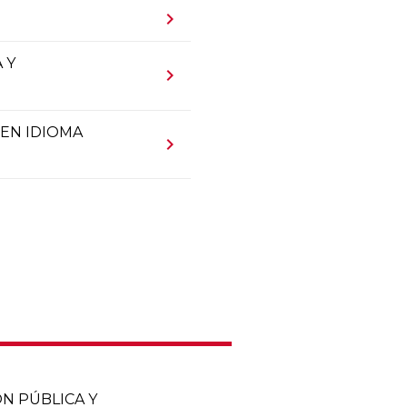
chevron_right
)
 Y
chevron_right
EN IDIOMA
chevron_right
ÓN PÚBLICA Y