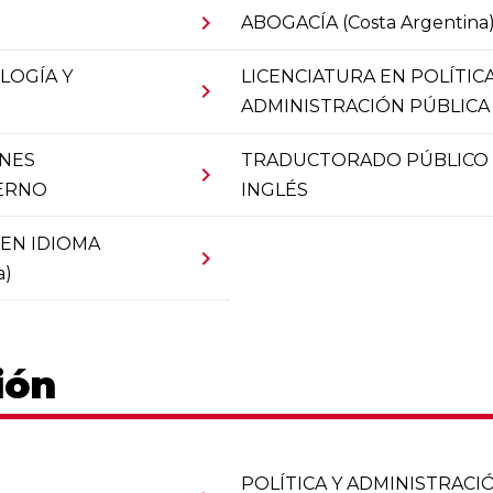
chevron_right
ABOGACÍA (Costa Argentina
LOGÍA Y
LICENCIATURA EN POLÍTICA
chevron_right
ADMINISTRACIÓN PÚBLICA
ONES
TRADUCTORADO PÚBLICO 
chevron_right
IERNO
INGLÉS
EN IDIOMA
chevron_right
a)
ión
POLÍTICA Y ADMINISTRACI