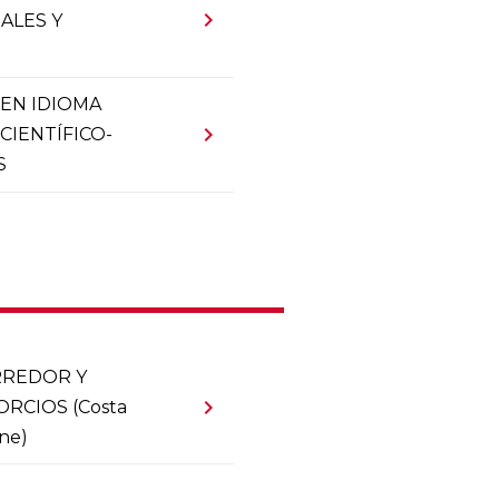
chevron_right
ALES Y
EN IDIOMA
chevron_right
CIENTÍFICO-
S
RREDOR Y
chevron_right
RCIOS (Costa
ine)