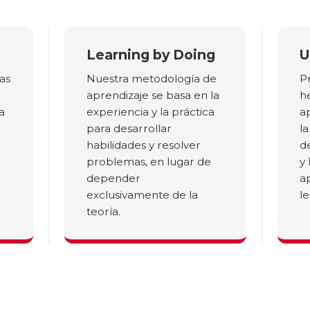
Learning by Doing
U
as
Nuestra metodología de
P
aprendizaje se basa en la
h
a
experiencia y la práctica
a
para desarrollar
l
habilidades y resolver
d
problemas, en lugar de
y 
depender
a
exclusivamente de la
le
teoría.