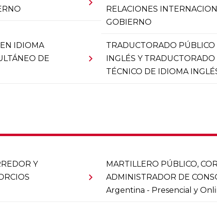
chevron_right
IERNO
RELACIONES INTERNACION
GOBIERNO
EN IDIOMA
TRADUCTORADO PÚBLICO 
chevron_right
MULTÁNEO DE
INGLÉS Y TRADUCTORADO 
TÉCNICO DE IDIOMA INGLÉ
RREDOR Y
MARTILLERO PÚBLICO, CO
chevron_right
ORCIOS
ADMINISTRADOR DE CONSO
Argentina - Presencial y Onl