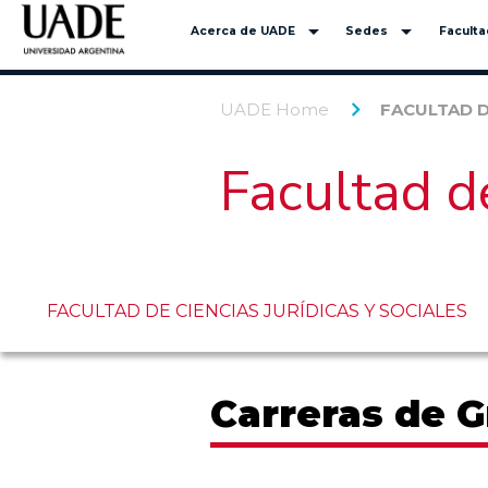
arrow_drop_down
arrow_drop_down
Acerca de UADE
Sedes
Facult
UADE Home
FACULTAD D
Facultad de
FACULTAD DE CIENCIAS JURÍDICAS Y SOCIALES
Carreras de 