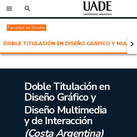
menu
search
Facultad de Diseño
keyboard_arrow_right
DOBLE TITULACIÓN EN DISEÑO GRÁFICO Y MULTIM
Doble Titulación en
Diseño Gráfico y
Diseño Multimedia
y de Interacción
(Costa Argentina)