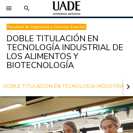
menu
search
Facultad de Ingeniería y Ciencias Exactas
DOBLE TITULACIÓN EN
TECNOLOGÍA INDUSTRIAL DE
LOS ALIMENTOS Y
BIOTECNOLOGÍA
keyboard_arrow_right
DOBLE TITULACIÓN EN TECNOLOGÍA INDUSTRIAL D