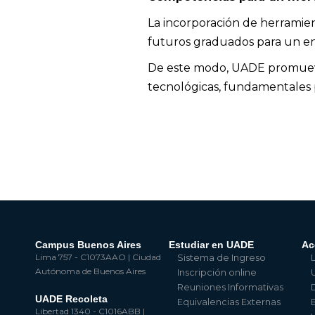
La incorporación de herramient
futuros graduados para un en
De este modo, UADE promueve
tecnológicas, fundamentales p
Campus Buenos Aires
Estudiar en UADE
Ac
Lima 757 - C1073AAO | Ciudad
Sistema de Ingreso
Autónoma de Buenos Aires
Inscripción online
Reuniones Informativas
UADE Recoleta
Equivalencias Externas
Libertad 1340 - C1016ABB |