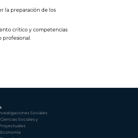
er la preparación de los
nto crítico y competencias
 profesional.
n
nvestigaciones Sociales
 Ciencias Sociales y
 Proyectuales
e Economía