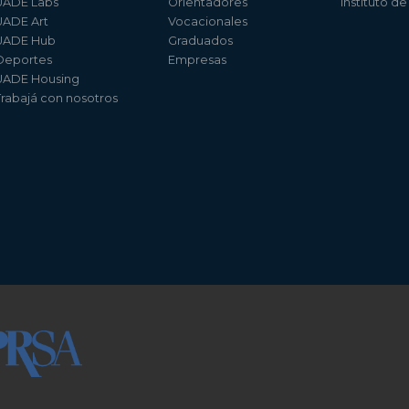
UADE Labs
Orientadores
Instituto d
UADE Art
Vocacionales
UADE Hub
Graduados
Deportes
Empresas
UADE Housing
Trabajá con nosotros