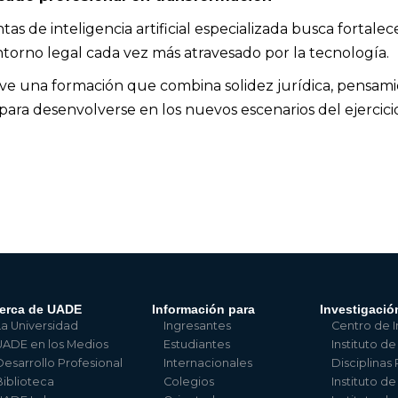
as de inteligencia artificial especializada busca fortalec
torno legal cada vez más atravesado por la tecnología.
 una formación que combina solidez jurídica, pensamie
ara desenvolverse en los nuevos escenarios del ejercicio
erca de UADE
Información para
Investigació
La Universidad
Ingresantes
Centro de I
UADE en los Medios
Estudiantes
Instituto de
Desarrollo Profesional
Internacionales
Disciplinas
Biblioteca
Colegios
Instituto d