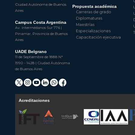
Ciudad Autónoma de Buenos
Propuesta académica
Aires
Carreras de grado
Diplomaturas
Campus Costa Argentina
Maestrías
Av. Intermédanos Sur 776 |
Especializaciones
Pinamar, Provincia de Buenos
Capacitación ejecutiva
Aires
UADE Belgrano
11 de Septiembre de 1888 N°
1990 - 1428 | Ciudad Autónoma
de Buenos Aires
Acreditaciones