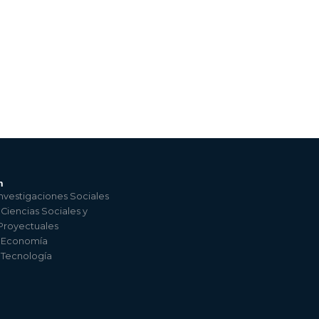
n
nvestigaciones Sociales
 Ciencias Sociales y
 Proyectuales
e Economía
e Tecnología