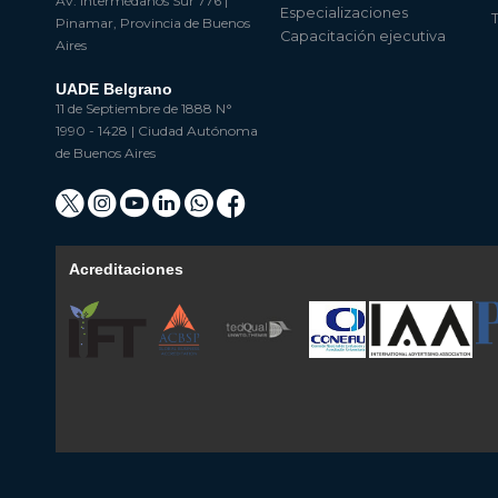
Av. Intermédanos Sur 776 |
Especializaciones
Pinamar, Provincia de Buenos
Capacitación ejecutiva
Aires
UADE Belgrano
11 de Septiembre de 1888 N°
1990 - 1428 | Ciudad Autónoma
de Buenos Aires
Acreditaciones