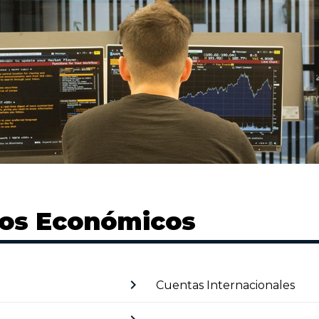
tos Económicos
chevron_right
Cuentas Internacionales