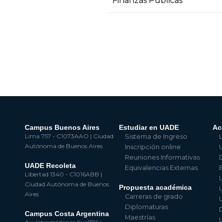
Finanzas Públicas
Campus Buenos Aires
Estudiar en UADE
Ac
Lima 757 - C1073AAO | Ciudad
Sistema de Ingreso
Autónoma de Buenos Aires
Inscripción online
Reuniones Informativas
UADE Recoleta
Equivalencias Externas
Libertad 1340 - C1016ABB |
Ciudad Autónoma de Buenos
Propuesta académica
Aires
Carreras de grado
Diplomaturas
Campus Costa Argentina
Maestrías