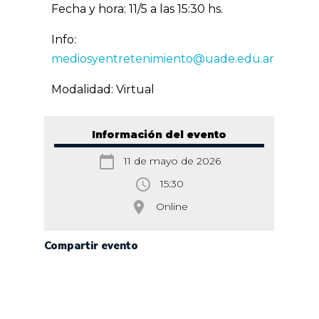
Fecha y hora: 11/5 a las 15:30 hs.
Info:
mediosyentretenimiento@uade.edu.ar
Modalidad: Virtual
Información del evento
calendar_today
11 de mayo de 2026
access_time
15:30
room
Online
Compartir evento