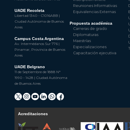
Reuniones Informativas
UADE Recoleta
Equivalencias Externas
Libertad 1340 - C1016ABB |
Ciudad Autónoma de Buenos
Propuesta académica
Aires
Carreras de grado
Diplomaturas
Campus Costa Argentina
Maestrías
Av. Intermédanos Sur 776 |
Especializaciones
Pinamar, Provincia de Buenos
Capacitación ejecutiva
Aires
UADE Belgrano
11 de Septiembre de 1888 N°
1990 - 1428 | Ciudad Autónoma
de Buenos Aires
Acreditaciones