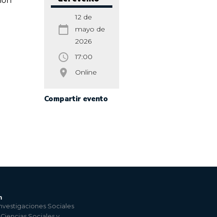
ión
12 de
calendar_today
mayo de
2026
access_time
17:00
room
Online
Compartir evento
n
nvestigaciones Sociales
 Ciencias Sociales y