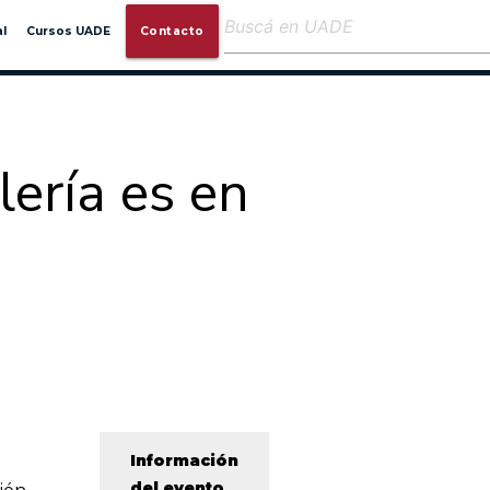
close
l
Cursos UADE
Contacto
lería es en
Información
del evento