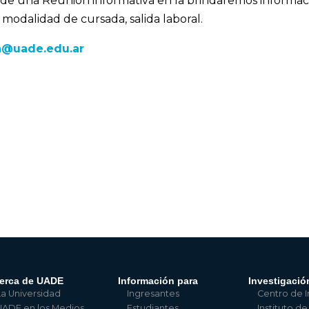
r de una Reunión informativa en la brindaremos informac
 modalidad de cursada, salida laboral.
a@uade.edu.ar
erca de UADE
Información para
Investigació
La Universidad
Ingresantes
Centro de I
UADE en los Medios
Estudiantes
Instituto de