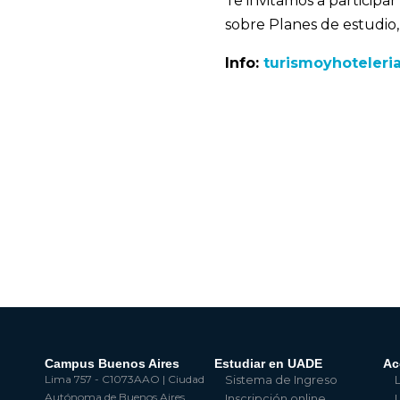
Te invitamos a participa
sobre Planes de estudio,
Info:
turismoyhoteleri
Campus Buenos Aires
Estudiar en UADE
Ac
Lima 757 - C1073AAO | Ciudad
Sistema de Ingreso
Autónoma de Buenos Aires
Inscripción online