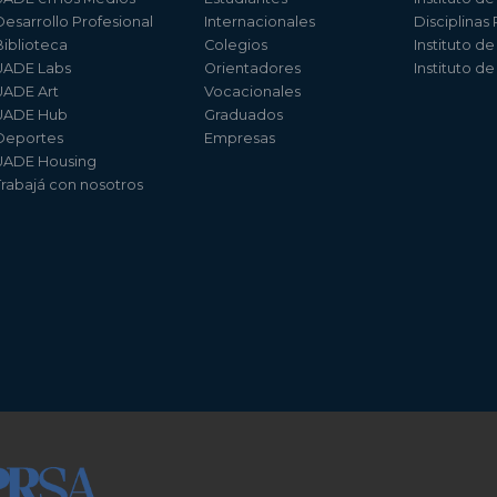
Desarrollo Profesional
Internacionales
Disciplinas
Biblioteca
Colegios
Instituto d
UADE Labs
Orientadores
Instituto d
UADE Art
Vocacionales
UADE Hub
Graduados
Deportes
Empresas
UADE Housing
Trabajá con nosotros