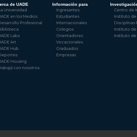
erca de UADE
Información para
Investigació
La Universidad
Ingresantes
Centro de I
UADE en los Medios
Estudiantes
Instituto de
Desarrollo Profesional
Internacionales
Disciplinas
Biblioteca
Colegios
Instituto d
UADE Labs
Orientadores
Instituto d
UADE Art
Vocacionales
UADE Hub
Graduados
Deportes
Empresas
UADE Housing
Trabajá con nosotros