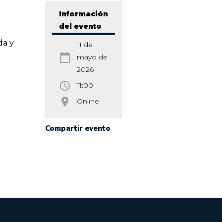
Información
del evento
da y
11 de
calendar_today
mayo de
2026
access_time
11:00
room
Online
Compartir evento