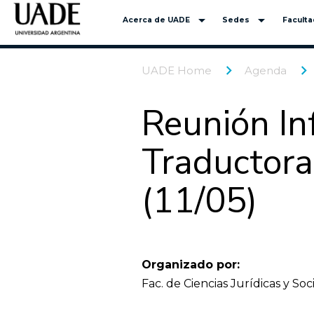
arrow_drop_down
arrow_drop_down
Acerca de UADE
Sedes
Facult
UADE Home
Agenda
Reunión In
Traductora
(11/05)
Organizado por:
Fac. de Ciencias Jurídicas y Soc