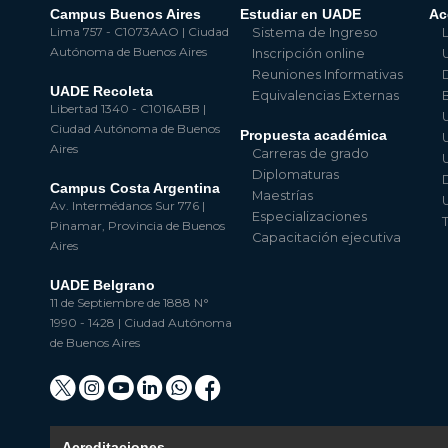
Campus Buenos Aires
Estudiar en UADE
Ac
Lima 757 - C1073AAO | Ciudad
Sistema de Ingreso
Autónoma de Buenos Aires
Inscripción online
Reuniones Informativas
UADE Recoleta
Equivalencias Externas
Libertad 1340 - C1016ABB |
Ciudad Autónoma de Buenos
Propuesta académica
Aires
Carreras de grado
Diplomaturas
Campus Costa Argentina
Maestrías
Av. Intermédanos Sur 776 |
Especializaciones
Pinamar, Provincia de Buenos
Capacitación ejecutiva
Aires
UADE Belgrano
11 de Septiembre de 1888 N°
1990 - 1428 | Ciudad Autónoma
de Buenos Aires
Acreditaciones