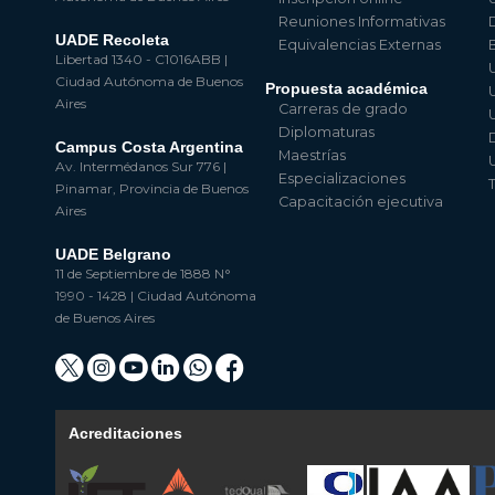
Reuniones Informativas
UADE Recoleta
Equivalencias Externas
Libertad 1340 - C1016ABB |
Ciudad Autónoma de Buenos
Propuesta académica
Aires
Carreras de grado
Diplomaturas
Campus Costa Argentina
Maestrías
Av. Intermédanos Sur 776 |
Especializaciones
Pinamar, Provincia de Buenos
Capacitación ejecutiva
Aires
UADE Belgrano
11 de Septiembre de 1888 N°
1990 - 1428 | Ciudad Autónoma
de Buenos Aires
Acreditaciones