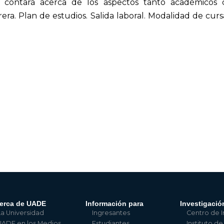
 contará acerca de los aspectos tanto académicos
rrera. Plan de estudios. Salida laboral. Modalidad de cur
erca de UADE
Información para
Investigació
La Universidad
Ingresantes
Centro de I
UADE en los Medios
Estudiantes
Instituto de