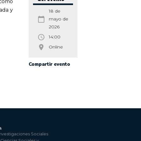
 como
sada y
18 de
calendar_today
mayo de
2026
access_time
14:00
room
Online
Compartir evento
n
nvestigaciones Sociales
 Ciencias Sociales y