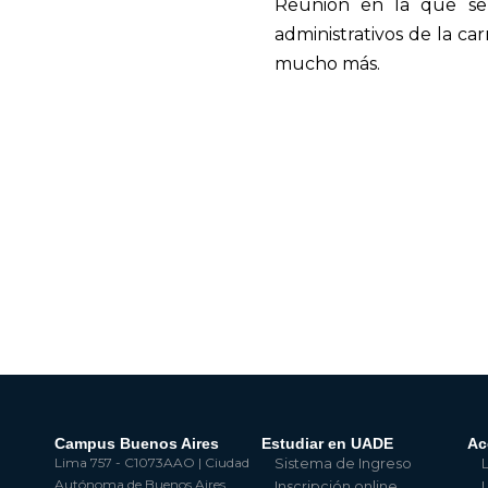
Reunión en la que se
administrativos de la ca
mucho más.
Campus Buenos Aires
Estudiar en UADE
Ac
Lima 757 - C1073AAO | Ciudad
Sistema de Ingreso
Autónoma de Buenos Aires
Inscripción online