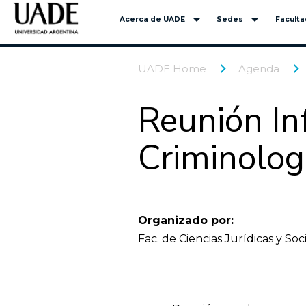
arrow_drop_down
arrow_drop_down
Acerca de UADE
Sedes
Facult
UADE Home
Agenda
Reunión In
Criminolog
Organizado por:
Fac. de Ciencias Jurídicas y Soc