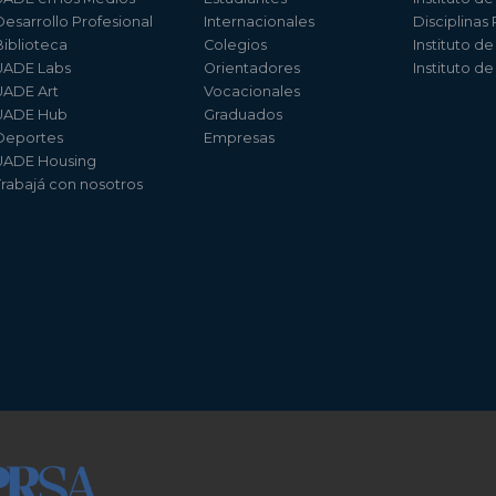
Desarrollo Profesional
Internacionales
Disciplinas
Biblioteca
Colegios
Instituto d
UADE Labs
Orientadores
Instituto d
UADE Art
Vocacionales
UADE Hub
Graduados
Deportes
Empresas
UADE Housing
Trabajá con nosotros