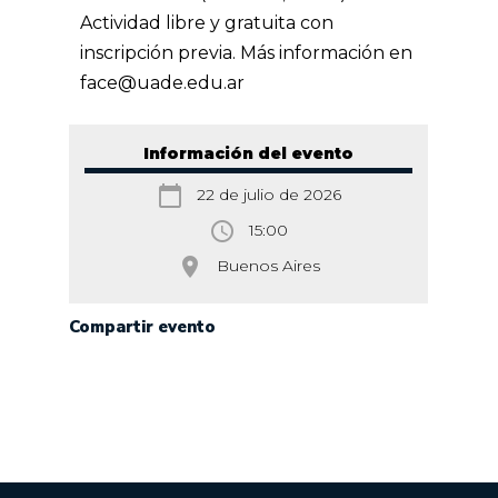
Actividad libre y gratuita con
inscripción previa.
Más información en
face@uade.edu.ar
Información del evento
calendar_today
22 de julio de 2026
access_time
15:00
room
Buenos Aires
Compartir evento