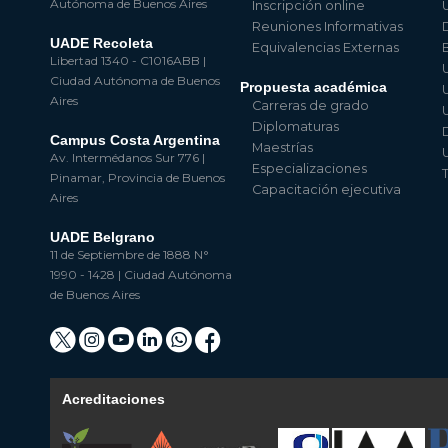
Autónoma de Buenos Aires
Inscripción online
Reuniones Informativas
UADE Recoleta
Equivalencias Externas
Libertad 1340 - C1016ABB |
Ciudad Autónoma de Buenos
Propuesta académica
Aires
Carreras de grado
Diplomaturas
Campus Costa Argentina
Maestrías
Av. Intermédanos Sur 776 |
Especializaciones
Pinamar, Provincia de Buenos
Capacitación ejecutiva
Aires
UADE Belgrano
11 de Septiembre de 1888 N°
1990 - 1428 | Ciudad Autónoma
de Buenos Aires
Acreditaciones