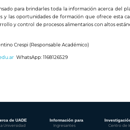
sado para brindarles toda la información acerca del pl
les y las oportunidades de formación que ofrece esta ca
arrollo y control de procesos alimentarios con altos está
entino Crespi (Responsable Académico)
edu.ar
WhatsApp: 1168126529
erca de UADE
Información para
Investigació
La Universidad
Ingresantes
Centro de I