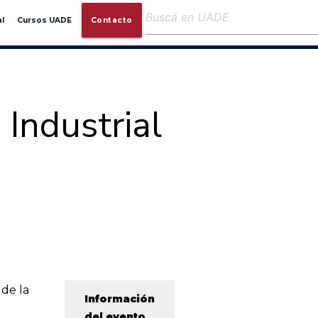
close
l
Cursos UADE
Contacto
 Industrial
 de la
Información
del evento