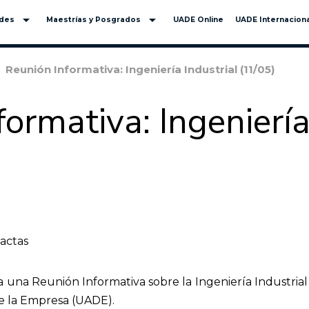
arrow_drop_down
arrow_drop_down
ades
Maestrías y Posgrados
UADE Online
UADE Internaciona
Reunión Informativa: Ingeniería Industrial (11/05)
ormativa: Ingeniería
xactas
a una Reunión Informativa sobre la Ingeniería Industrial
e la Empresa (UADE).