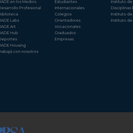
UADE en los Medios
Estudiantes
Instituto de
Desarrollo Profesional
Internacionales
Disciplinas
Biblioteca
Colegios
Instituto d
UADE Labs
Orientadores
Instituto d
UADE Art
Vocacionales
UADE Hub
Graduados
Deportes
Empresas
UADE Housing
Trabajá con nosotros