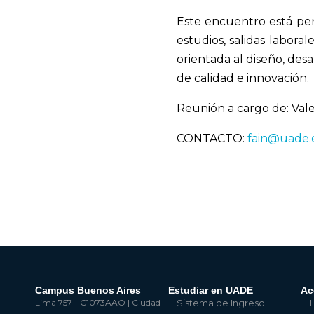
Este encuentro está pen
estudios, salidas labora
orientada al diseño, des
de calidad e innovación.
Reunión a cargo de: Val
CONTACTO:
fain@uade.
Campus Buenos Aires
Estudiar en UADE
Ac
Lima 757 - C1073AAO | Ciudad
Sistema de Ingreso