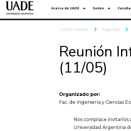
arrow_drop_down
arrow_drop_down
Acerca de UADE
Sedes
Facult
UADE Home
Agenda
Reunión Inf
(11/05)
Organizado por:
Fac. de Ingeniería y Ciencias E
Nos complace invitarlos 
Universidad Argentina d