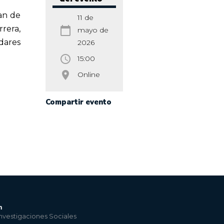
an de
11 de
rrera,
calendar_today
mayo de
ndares
2026
access_time
15:00
room
Online
Compartir evento
n
nvestigaciones Sociales