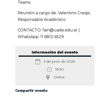
Teams.
Reunión a cargo de: Valentino Crespi,
Responsable Académico.
CONTACTO: fain@uade.edu.ar |
WhatsApp: 11 6812-6529
Información del evento
calendar_today
5 de junio de 2026
access_time
16:30
room
Online
Compartir evento