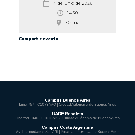
calendar_today
4 de junio de 2026
access_time
14:30
room
Online
Compartir evento
Campus Buenos Aires
Lima 757 - C1073AAO | Ciudad Autónoma de Buenos Aires
UADE Recoleta
Libertad 1340 - C1016ABB | Ciudad Autónoma de Buenos Aires
Campus Costa Argentina
Av. Intermédanos Sur 776 | Pinamar, Provincia de Buenos Aires