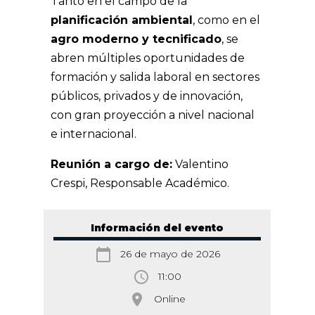
Tanto en el campo de la
planificación ambiental
, como en el
agro moderno y tecnificado
, se
abren múltiples oportunidades de
formación y salida laboral en sectores
públicos, privados y de innovación,
con gran proyección a nivel nacional
e internacional.
Reunión a cargo de:
Valentino
Crespi, Responsable Académico.
Información del evento
calendar_today
26 de mayo de 2026
access_time
11:00
room
Online