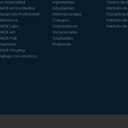
La Universidad
Ingresantes
Centro de I
UADE en los Medios
Estudiantes
Instituto de
Desarrollo Profesional
Internacionales
Disciplinas
Biblioteca
Colegios
Instituto d
UADE Labs
Orientadores
Instituto d
UADE Art
Vocacionales
UADE Hub
Graduados
Deportes
Empresas
UADE Housing
Trabajá con nosotros