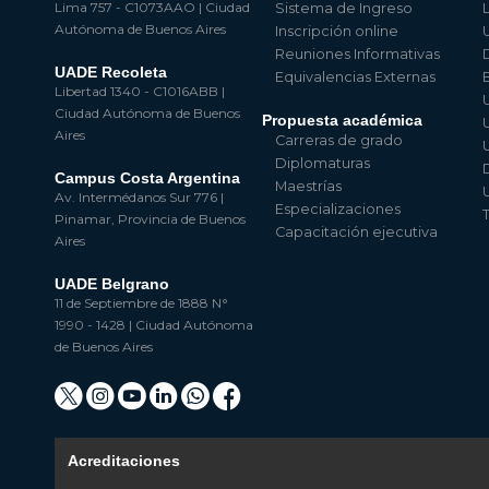
Lima 757 - C1073AAO | Ciudad
Sistema de Ingreso
Autónoma de Buenos Aires
Inscripción online
Reuniones Informativas
UADE Recoleta
Equivalencias Externas
Libertad 1340 - C1016ABB |
Ciudad Autónoma de Buenos
Propuesta académica
Aires
Carreras de grado
Diplomaturas
Campus Costa Argentina
Maestrías
Av. Intermédanos Sur 776 |
Especializaciones
Pinamar, Provincia de Buenos
Capacitación ejecutiva
Aires
UADE Belgrano
11 de Septiembre de 1888 N°
1990 - 1428 | Ciudad Autónoma
de Buenos Aires
Acreditaciones