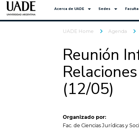
arrow_drop_down
arrow_drop_down
Acerca de UADE
Sedes
Facult
UADE Home
Agenda
Reunión In
Relaciones
(12/05)
Organizado por:
Fac. de Ciencias Jurídicas y Soc