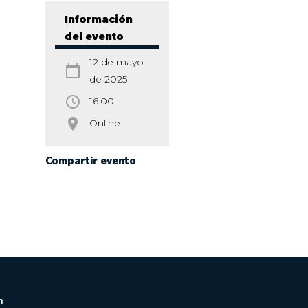
Información
del evento
12 de mayo
calendar_today
de 2025
access_time
16:00
room
Online
Compartir evento
n