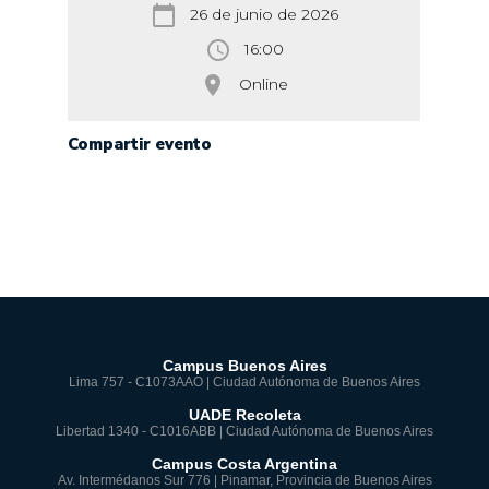
calendar_today
26 de junio de 2026
access_time
16:00
room
Online
Compartir evento
Campus Buenos Aires
Lima 757 - C1073AAO | Ciudad Autónoma de Buenos Aires
UADE Recoleta
Libertad 1340 - C1016ABB | Ciudad Autónoma de Buenos Aires
Campus Costa Argentina
Av. Intermédanos Sur 776 | Pinamar, Provincia de Buenos Aires