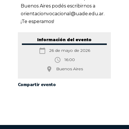
Buenos Aires podés escribirnos a
orientacionvocacional@uade.edu.ar.
¡Te esperamos!
Información del evento
calendar_today
26 de mayo de 2026
access_time
16:00
room
Buenos Aires
Compartir evento