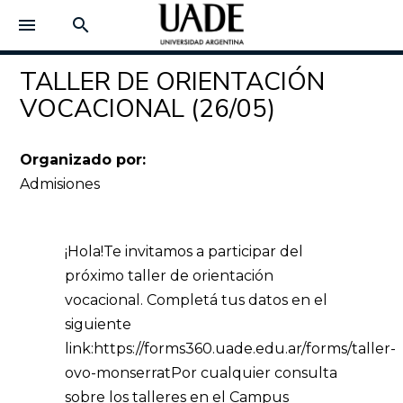
menu
search
TALLER DE ORIENTACIÓN
VOCACIONAL (26/05)
Organizado por:
Admisiones
¡Hola!
Te invitamos a participar del
próximo taller de orientación
vocacional.
Completá tus datos en el
siguiente
link:
https://forms360.uade.edu.ar/forms/taller-
ovo-monserrat
Por cualquier consulta
sobre los talleres en el Campus