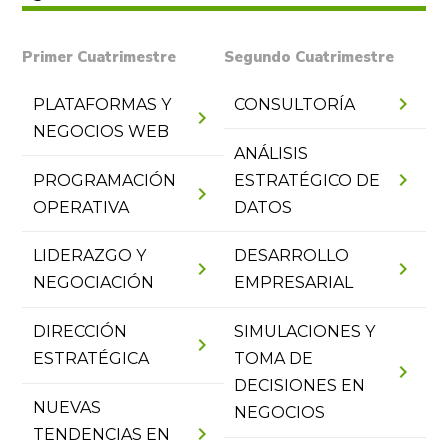
Primer Cuatrimestre
Segundo Cuatrimestre
chevron_right
PLATAFORMAS Y
CONSULTORÍA
chevron_right
NEGOCIOS WEB
ANÁLISIS
chevron_right
PROGRAMACIÓN
ESTRATÉGICO DE
chevron_right
OPERATIVA
DATOS
LIDERAZGO Y
DESARROLLO
chevron_right
chevron_right
NEGOCIACIÓN
EMPRESARIAL
DIRECCIÓN
SIMULACIONES Y
chevron_right
ESTRATÉGICA
TOMA DE
chevron_right
DECISIONES EN
NUEVAS
NEGOCIOS
chevron_right
TENDENCIAS EN