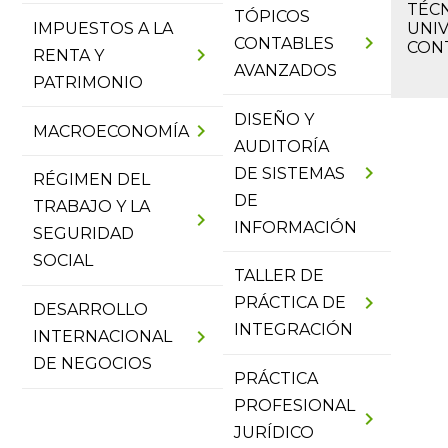
TÉCN
TÓPICOS
IMPUESTOS A LA
UNIV
chevron_right
CONTABLES
CON
chevron_right
RENTA Y
AVANZADOS
PATRIMONIO
DISEÑO Y
chevron_right
MACROECONOMÍA
AUDITORÍA
chevron_right
DE SISTEMAS
RÉGIMEN DEL
DE
TRABAJO Y LA
chevron_right
INFORMACIÓN
SEGURIDAD
SOCIAL
TALLER DE
chevron_right
PRÁCTICA DE
DESARROLLO
INTEGRACIÓN
chevron_right
INTERNACIONAL
DE NEGOCIOS
PRÁCTICA
PROFESIONAL
chevron_right
JURÍDICO