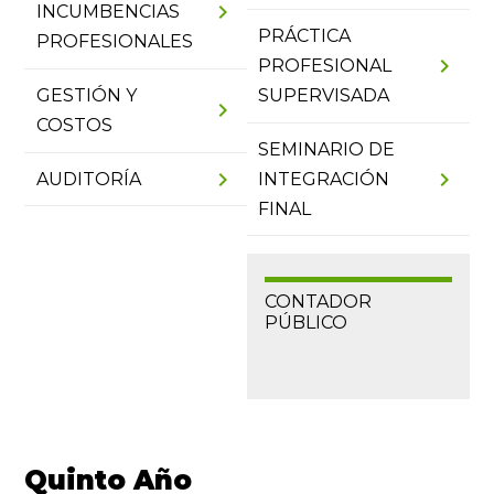
chevron_right
INCUMBENCIAS
PRÁCTICA
PROFESIONALES
chevron_right
PROFESIONAL
GESTIÓN Y
SUPERVISADA
chevron_right
COSTOS
SEMINARIO DE
chevron_right
chevron_right
AUDITORÍA
INTEGRACIÓN
FINAL
CONTADOR
PÚBLICO
Quinto Año