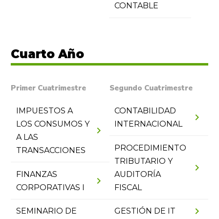
CONTABLE
Cuarto Año
Primer Cuatrimestre
Segundo Cuatrimestre
IMPUESTOS A
CONTABILIDAD
chevron_right
LOS CONSUMOS Y
INTERNACIONAL
chevron_right
A LAS
PROCEDIMIENTO
TRANSACCIONES
TRIBUTARIO Y
chevron_right
FINANZAS
AUDITORÍA
chevron_right
CORPORATIVAS I
FISCAL
chevron_right
SEMINARIO DE
GESTIÓN DE IT