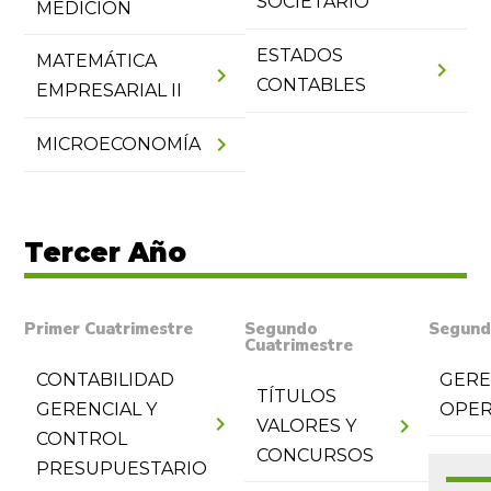
SOCIETARIO
MEDICIÓN
ESTADOS
MATEMÁTICA
chevron_right
chevron_right
CONTABLES
EMPRESARIAL II
chevron_right
MICROECONOMÍA
Tercer Año
Primer Cuatrimestre
Segundo
Segund
Cuatrimestre
CONTABILIDAD
GERE
TÍTULOS
GERENCIAL Y
OPER
chevron_right
chevron_right
VALORES Y
CONTROL
CONCURSOS
PRESUPUESTARIO