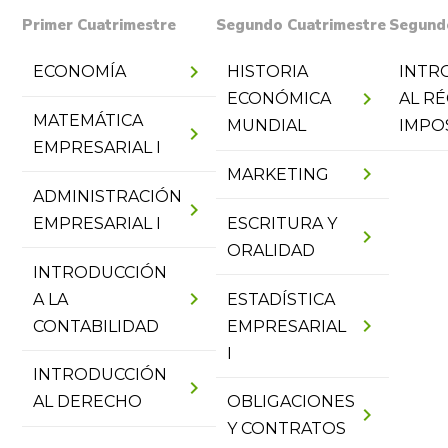
Primer Cuatrimestre
Segundo Cuatrimestre
Segund
chevron_right
ECONOMÍA
HISTORIA
INTR
chevron_right
ECONÓMICA
AL R
MATEMÁTICA
MUNDIAL
IMPO
chevron_right
EMPRESARIAL I
chevron_right
MARKETING
ADMINISTRACIÓN
chevron_right
EMPRESARIAL I
ESCRITURA Y
chevron_right
ORALIDAD
INTRODUCCIÓN
chevron_right
A LA
ESTADÍSTICA
chevron_right
CONTABILIDAD
EMPRESARIAL
I
INTRODUCCIÓN
chevron_right
AL DERECHO
OBLIGACIONES
chevron_right
Y CONTRATOS