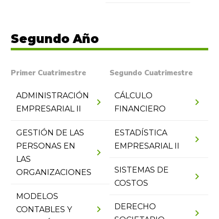
Segundo Año
Primer Cuatrimestre
Segundo Cuatrimestre
ADMINISTRACIÓN
CÁLCULO
chevron_right
chevron_right
EMPRESARIAL II
FINANCIERO
GESTIÓN DE LAS
ESTADÍSTICA
chevron_right
PERSONAS EN
EMPRESARIAL II
chevron_right
LAS
SISTEMAS DE
ORGANIZACIONES
chevron_right
COSTOS
MODELOS
DERECHO
chevron_right
CONTABLES Y
chevron_right