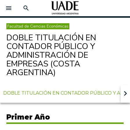
menu
search
Facultad de Ciencias Económicas
DOBLE TITULACIÓN EN
CONTADOR PÚBLICO Y
ADMINISTRACIÓN DE
EMPRESAS (COSTA
ARGENTINA)
keyboard_arrow_right
DOBLE TITULACIÓN EN CONTADOR PÚBLICO Y ADMI
Primer Año