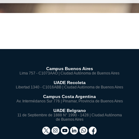
Campus Buenos Aires
Lima 757 - C1073AAO | Ciudad Autónoma de Buenos Aires
UADE Recoleta
Libertad 1340 - C1016ABB | Ciudad Autónoma de Buenos Aires
Campus Costa Argentina
Av. Intermédanos Sur 776 | Pinamar, Provincia de Buenos Aires
UADE Belgrano
11 de Septiembre de 1888 N° 1990 - 1428 | Ciudad Autónoma
de Buenos Aires