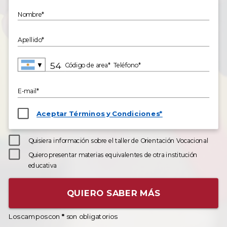
Nombre*
Apellido*
▼
Código de area*
Teléfono*
E-mail*
Aceptar Términos y Condiciones*
Quisiera información sobre el taller de Orientación Vocacional
Quiero presentar materias equivalentes de otra institución
educativa
QUIERO SABER MÁS
Los campos con
*
son obligatorios