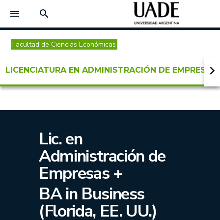
menu
search
Facultad de Ciencias Económicas
keyboard_arrow_right
LICENCIATURA EN ADMINISTRACIÓN DE EMPRESAS 
Lic. en
Administración de
Empresas
+
BA in Business
(Florida, EE. UU.)