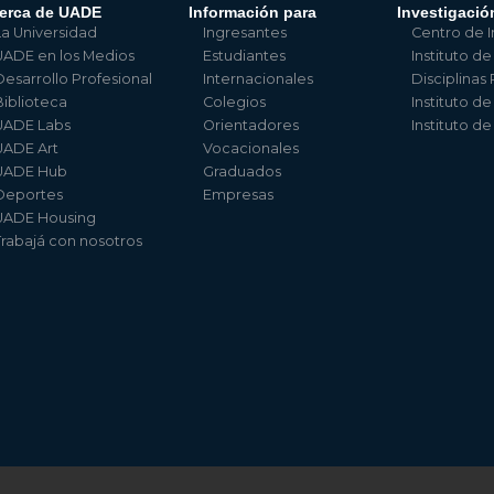
erca de UADE
Información para
Investigació
La Universidad
Ingresantes
Centro de I
UADE en los Medios
Estudiantes
Instituto de
Desarrollo Profesional
Internacionales
Disciplinas
Biblioteca
Colegios
Instituto d
UADE Labs
Orientadores
Instituto d
UADE Art
Vocacionales
UADE Hub
Graduados
Deportes
Empresas
UADE Housing
Trabajá con nosotros