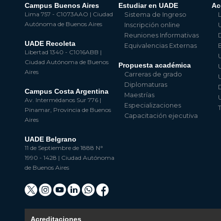
Campus Buenos Aires
Estudiar en UADE
Ac
Lima 757 - C1073AAO | Ciudad
Sistema de Ingreso
Autónoma de Buenos Aires
Inscripción online
Reuniones Informativas
UADE Recoleta
Equivalencias Externas
Libertad 1340 - C1016ABB |
Ciudad Autónoma de Buenos
Propuesta académica
Aires
Carreras de grado
Diplomaturas
Campus Costa Argentina
Maestrías
Av. Intermédanos Sur 776 |
Especializaciones
Pinamar, Provincia de Buenos
Capacitación ejecutiva
Aires
UADE Belgrano
11 de Septiembre de 1888 N°
1990 - 1428 | Ciudad Autónoma
de Buenos Aires
Acreditaciones