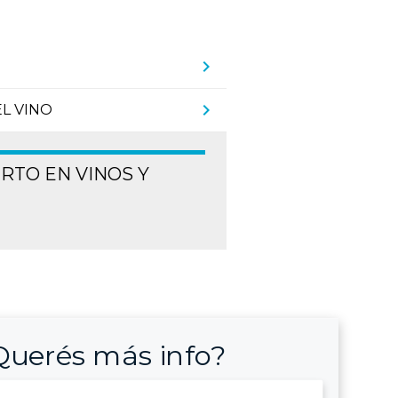
chevron_right
chevron_right
EL VINO
RTO EN VINOS Y
Querés más info?