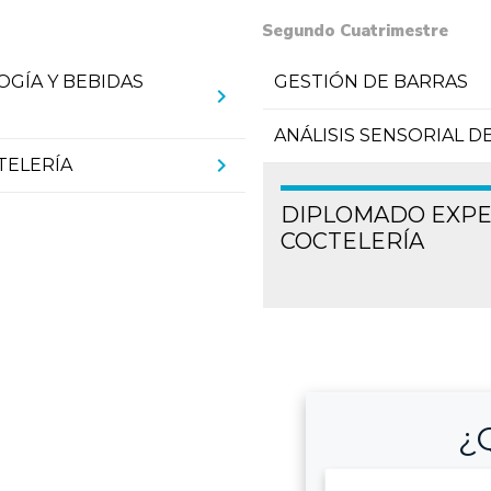
Segundo Cuatrimestre
OGÍA Y BEBIDAS
GESTIÓN DE BARRAS
chevron_right
ANÁLISIS SENSORIAL D
chevron_right
TELERÍA
DIPLOMADO EXPE
COCTELERÍA
¿