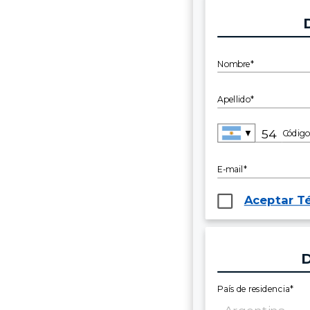
Nombre*
Apellido*
▼
Código
E-mail*
Aceptar T
País de residencia*