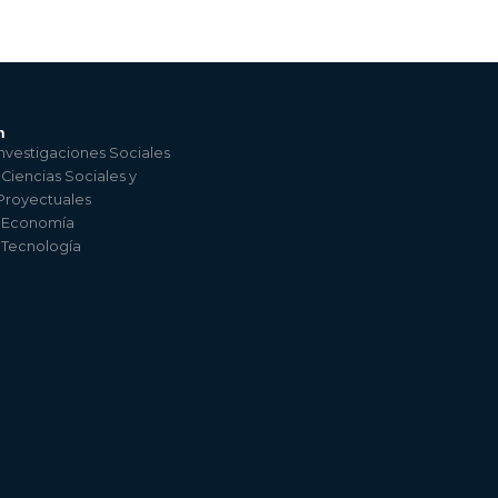
n
nvestigaciones Sociales
 Ciencias Sociales y
 Proyectuales
e Economía
e Tecnología