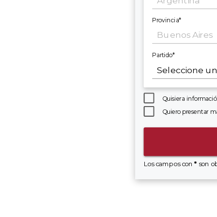
Provincia*
Partido*
Quisiera informació
Quiero presentar ma
Los campos con
*
son ob