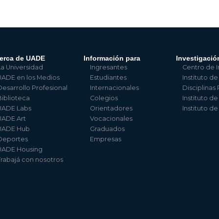
erca de UADE
Información para
Investigació
La Universidad
Ingresantes
Centro de I
UADE en los Medios
Estudiantes
Instituto de
Desarrollo Profesional
Internacionales
Disciplinas
Biblioteca
Colegios
Instituto d
UADE Labs
Orientadores
Instituto d
UADE Art
Vocacionales
UADE Hub
Graduados
Deportes
Empresas
UADE Housing
Trabajá con nosotros