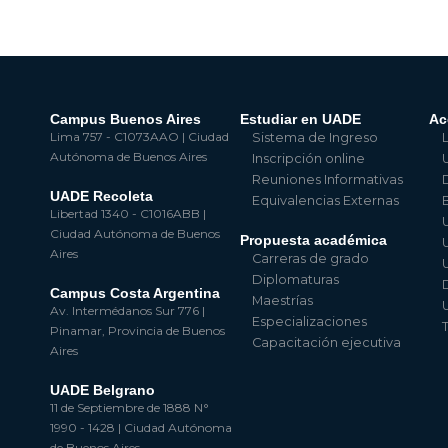
Campus Buenos Aires
Estudiar en UADE
Ac
Lima 757 - C1073AAO | Ciudad
Sistema de Ingreso
Autónoma de Buenos Aires
Inscripción online
Reuniones Informativas
UADE Recoleta
Equivalencias Externas
Libertad 1340 - C1016ABB |
Ciudad Autónoma de Buenos
Propuesta académica
Aires
Carreras de grado
Diplomaturas
Campus Costa Argentina
Maestrías
Av. Intermédanos Sur 776 |
Especializaciones
Pinamar, Provincia de Buenos
Capacitación ejecutiva
Aires
UADE Belgrano
11 de Septiembre de 1888 N°
1990 - 1428 | Ciudad Autónoma
de Buenos Aires