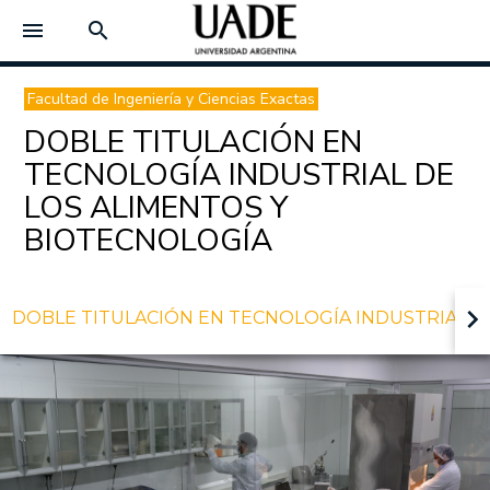
menu
search
Facultad de Ingeniería y Ciencias Exactas
DOBLE TITULACIÓN EN
TECNOLOGÍA INDUSTRIAL DE
LOS ALIMENTOS Y
BIOTECNOLOGÍA
keyboard_arrow_right
DOBLE TITULACIÓN EN TECNOLOGÍA INDUSTRIAL D