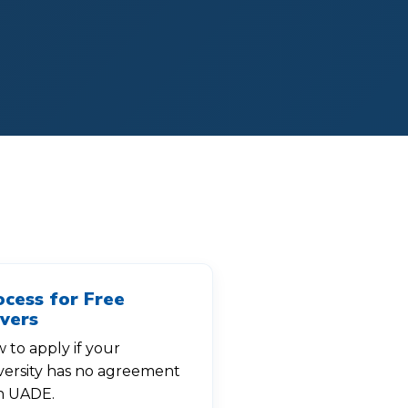
ocess for Free
vers
 to apply if your
versity has no agreement
h UADE.