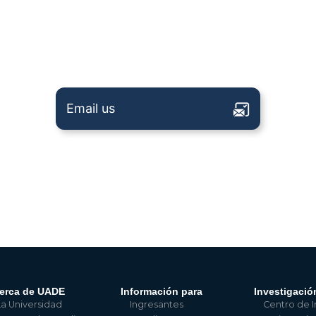
Email us
erca de UADE
Información para
Investigació
La Universidad
Ingresantes
Centro de I