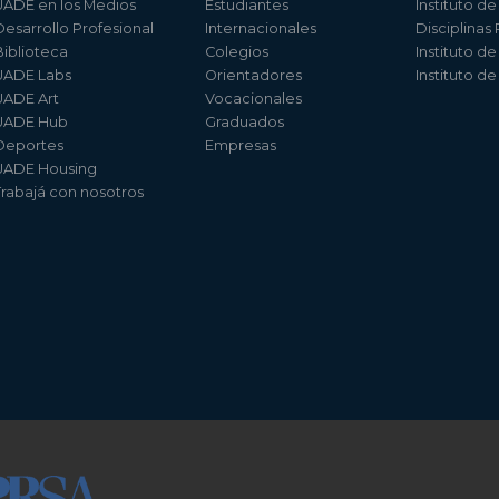
UADE en los Medios
Estudiantes
Instituto de
Desarrollo Profesional
Internacionales
Disciplinas
Biblioteca
Colegios
Instituto d
UADE Labs
Orientadores
Instituto d
UADE Art
Vocacionales
UADE Hub
Graduados
Deportes
Empresas
UADE Housing
Trabajá con nosotros