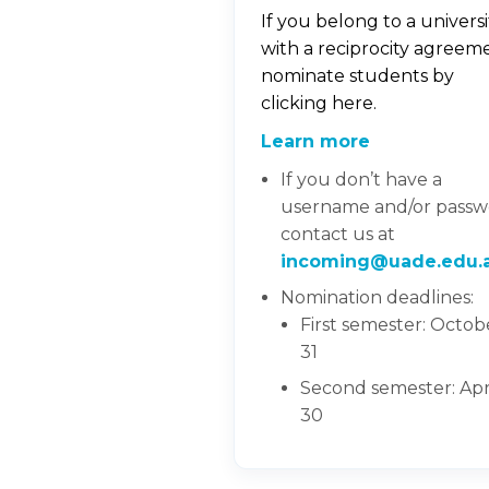
If you belong to a universi
with a reciprocity agreem
nominate students by
clicking here.
Learn more
If you don’t have a
username and/or passw
contact us at
incoming@uade.edu.
Nomination deadlines:
First semester: Octob
31
Second semester: Apr
30