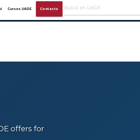
close
l
Cursos UADE
Contacto
E offers for