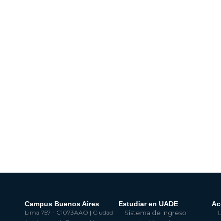
Campus Buenos Aires
Estudiar en UADE
Ac
Lima 757 - C1073AAO | Ciudad
Sistema de Ingreso