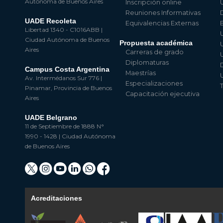
Autónoma de Buenos Aires
Inscripción online
Reuniones Informativas
UADE Recoleta
Equivalencias Externas
Libertad 1340 - C1016ABB |
Ciudad Autónoma de Buenos
Propuesta académica
Aires
Carreras de grado
Diplomaturas
Campus Costa Argentina
Maestrías
Av. Intermédanos Sur 776 |
Especializaciones
Pinamar, Provincia de Buenos
Capacitación ejecutiva
Aires
UADE Belgrano
11 de Septiembre de 1888 N°
1990 - 1428 | Ciudad Autónoma
de Buenos Aires
Acreditaciones