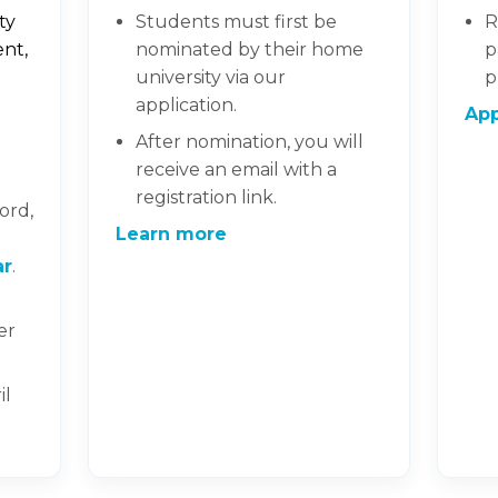
ty
Students must first be
R
ent,
nominated by their home
p
university via our
p
application.
App
After nomination, you will
receive an email with a
registration link.
ord,
Learn more
ar
.
er
il