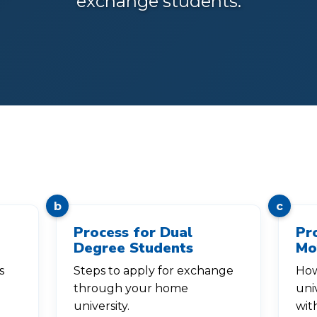
exchange students.
b
c
Process for Dual
Pr
Degree Students
Mo
s
Steps to apply for exchange
How
through your home
uni
university.
wit