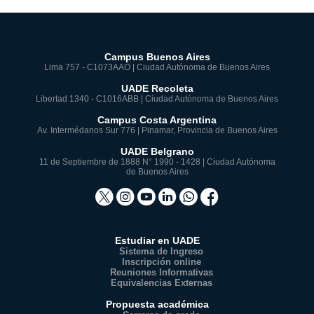
Campus Buenos Aires
Lima 757 - C1073AAO | Ciudad Autónoma de Buenos Aires
UADE Recoleta
Libertad 1340 - C1016ABB | Ciudad Autónoma de Buenos Aires
Campus Costa Argentina
Av. Intermédanos Sur 776 | Pinamar, Provincia de Buenos Aires
UADE Belgrano
11 de Septiembre de 1888 N° 1990 - 1428 | Ciudad Autónoma
de Buenos Aires
Estudiar en UADE
Sistema de Ingreso
Inscripción online
Reuniones Informativas
Equivalencias Externas
Propuesta académica