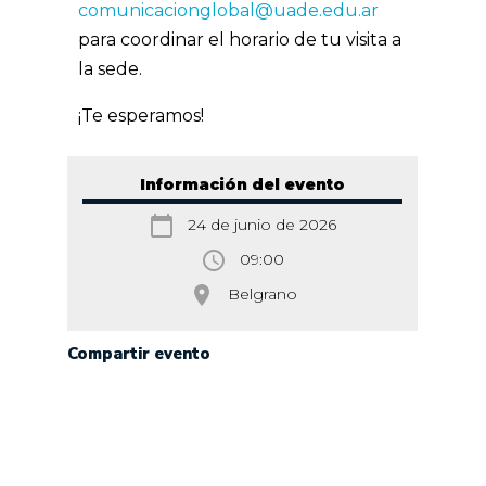
comunicacionglobal@uade.edu.ar
para coordinar el horario de tu visita a
la sede.
¡Te esperamos!
Información del evento
calendar_today
24 de junio de 2026
access_time
09:00
room
Belgrano
Compartir evento