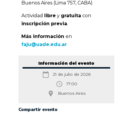
Buenos Aires (Lima 757, CABA)
Actividad
libre
y
gratuita
con
inscripción previa
.
Más información
en
faju@uade.edu.ar
Información del evento
calendar_today
21 de julio de 2026
access_time
17:00
room
Buenos Aires
Compartir evento