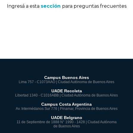
Ingresá a esta
sección
para preguntas frecuentes
Campus Buenos Aires
Lima 757 - C1073AAO | Ciudad Autónoma de Buenos Aires
UADE Recoleta
Libertad 1340 - C1016ABB | Ciudad Autónoma de Buenos Aires
Campus Costa Argentina
Av. Intermédanos Sur 776 | Pinamar, Provincia de Buenos Aires
UADE Belgrano
11 de Septiembre de 1888 N° 1990 - 1428 | Ciudad Autónoma
de Buenos Aires