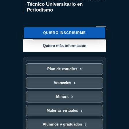
Técnico Universitario en
Periodismo
QUIERO INSCRIBIRME
Quiero más información
Plan de estudios
Aranceles
Minors
Materias virtuales
Alumnos y graduados