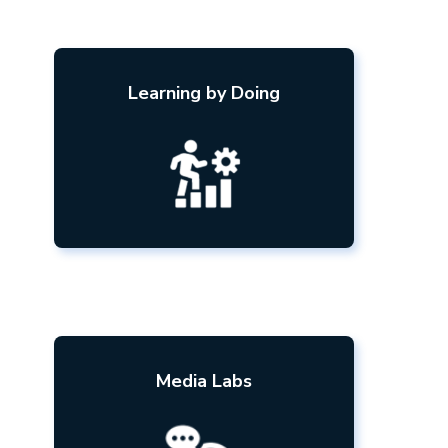
Learning by Doing
Nuestra metodología de
aprendizaje se basa en la
experiencia y la práctica para
desarrollar habilidades y resolver
problemas, en lugar de depender
exclusivamente de la teoría.
Media Labs
Espacio con equipos de última
generación preparados para la
enseñanza y la investigación, que
permiten una experiencia