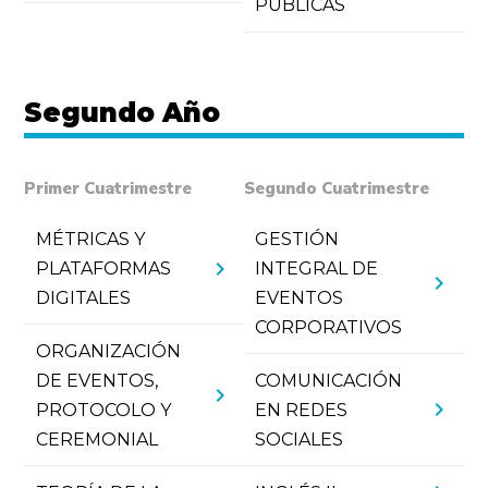
PÚBLICAS
Segundo Año
Primer Cuatrimestre
Segundo Cuatrimestre
MÉTRICAS Y
GESTIÓN
chevron_right
PLATAFORMAS
INTEGRAL DE
chevron_right
DIGITALES
EVENTOS
CORPORATIVOS
ORGANIZACIÓN
DE EVENTOS,
COMUNICACIÓN
chevron_right
chevron_right
PROTOCOLO Y
EN REDES
CEREMONIAL
SOCIALES