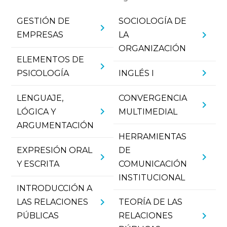
GESTIÓN DE
SOCIOLOGÍA DE
chevron_right
chevron_right
EMPRESAS
LA
ORGANIZACIÓN
ELEMENTOS DE
chevron_right
chevron_right
PSICOLOGÍA
INGLÉS I
LENGUAJE,
CONVERGENCIA
chevron_right
chevron_right
LÓGICA Y
MULTIMEDIAL
ARGUMENTACIÓN
HERRAMIENTAS
EXPRESIÓN ORAL
DE
chevron_right
chevron_right
Y ESCRITA
COMUNICACIÓN
INSTITUCIONAL
INTRODUCCIÓN A
chevron_right
LAS RELACIONES
TEORÍA DE LAS
chevron_right
PÚBLICAS
RELACIONES