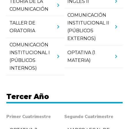
chevron_right
TEORÍA DE LA
INGLÉS II
chevron_right
COMUNICACIÓN
COMUNICACIÓN
TALLER DE
INSTITUCIONAL II
chevron_right
chevron_right
ORATORIA
(PÚBLICOS
EXTERNOS)
COMUNICACIÓN
INSTITUCIONAL I
OPTATIVA (1
chevron_right
chevron_right
(PÚBLICOS
MATERIA)
INTERNOS)
Tercer Año
Primer Cuatrimestre
Segundo Cuatrimestre