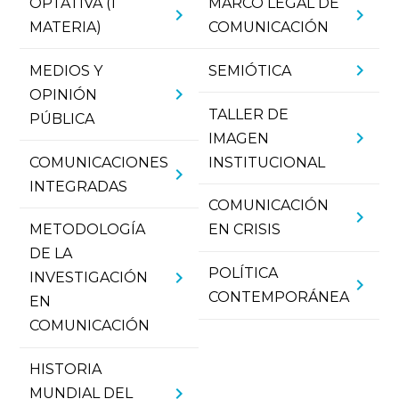
OPTATIVA (1
MARCO LEGAL DE
chevron_right
chevron_right
MATERIA)
COMUNICACIÓN
chevron_right
MEDIOS Y
SEMIÓTICA
chevron_right
OPINIÓN
TALLER DE
PÚBLICA
chevron_right
IMAGEN
COMUNICACIONES
INSTITUCIONAL
chevron_right
INTEGRADAS
COMUNICACIÓN
chevron_right
METODOLOGÍA
EN CRISIS
DE LA
POLÍTICA
chevron_right
INVESTIGACIÓN
chevron_right
CONTEMPORÁNEA
EN
COMUNICACIÓN
HISTORIA
chevron_right
MUNDIAL DEL