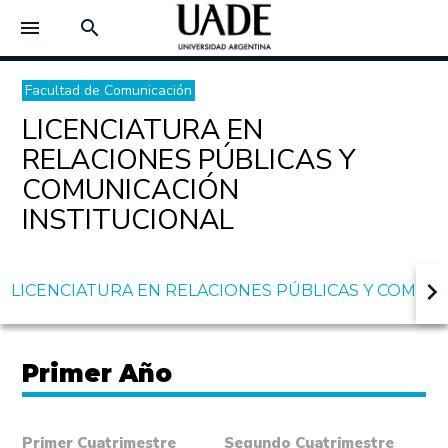
menu
search
Facultad de Comunicación
LICENCIATURA EN
RELACIONES PÚBLICAS Y
COMUNICACIÓN
INSTITUCIONAL
keyboard_arrow_right
LICENCIATURA EN RELACIONES PÚBLICAS Y COMUN
Primer Año
Primer Cuatrimestre
Segundo Cuatrimestre