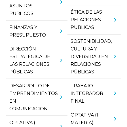
chevron_right
ASUNTOS
ÉTICA DE LAS
PÚBLICOS
chevron_right
RELACIONES
FINANZAS Y
PÚBLICAS
chevron_right
PRESUPUESTO
SOSTENIBILIDAD,
DIRECCIÓN
CULTURA Y
chevron_right
ESTRATÉGICA DE
DIVERSIDAD EN
chevron_right
LAS RELACIONES
RELACIONES
PÚBLICAS
PÚBLICAS
DESARROLLO DE
TRABAJO
chevron_right
EMPRENDIMIENTOS
INTEGRADOR
chevron_right
EN
FINAL
COMUNICACIÓN
OPTATIVA (1
chevron_right
OPTATIVA (1
MATERIA)
chevron_right