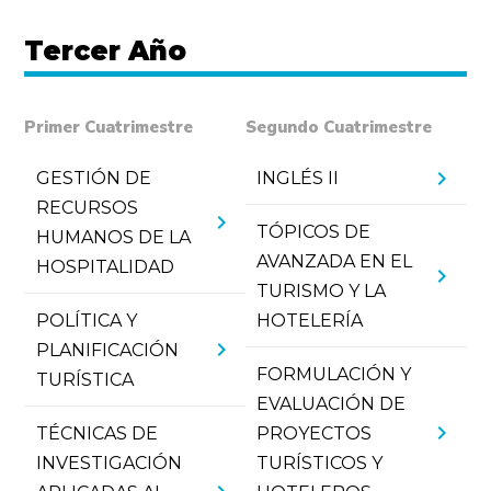
Tercer Año
Primer Cuatrimestre
Segundo Cuatrimestre
chevron_right
GESTIÓN DE
INGLÉS II
RECURSOS
chevron_right
TÓPICOS DE
HUMANOS DE LA
AVANZADA EN EL
HOSPITALIDAD
chevron_right
TURISMO Y LA
POLÍTICA Y
HOTELERÍA
chevron_right
PLANIFICACIÓN
FORMULACIÓN Y
TURÍSTICA
EVALUACIÓN DE
chevron_right
TÉCNICAS DE
PROYECTOS
INVESTIGACIÓN
TURÍSTICOS Y