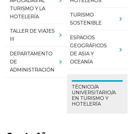
chevron_right
APLICADAS AL
HOTELEROS
TURISMO Y LA
TURISMO
HOTELERÍA
chevron_right
SOSTENIBLE
TALLER DE VIAJES
chevron_right
ESPACIOS
III
GEOGRÁFICOS
chevron_right
DEPARTAMENTO
DE ASIA Y
chevron_right
DE
OCEANÍA
ADMINISTRACIÓN
TÉCNICO/A
UNIVERSITARIO/A
EN TURISMO Y
HOTELERÍA