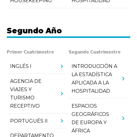
HOUSEKEEPING
HOSPITALIDAD
Segundo Año
Primer Cuatrimestre
Segundo Cuatrimestre
chevron_right
INGLÉS I
INTRODUCCIÓN A
LA ESTADÍSTICA
chevron_right
AGENCIA DE
APLICADA A LA
VIAJES Y
HOSPITALIDAD
chevron_right
TURISMO
RECEPTIVO
ESPACIOS
GEOGRÁFICOS
chevron_right
chevron_right
PORTUGUÉS II
DE EUROPA Y
ÁFRICA
DEPARTAMENTO