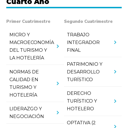
Cuarto Año
Primer Cuatrimestre
Segundo Cuatrimestre
MICRO Y
TRABAJO
chevron_right
MACROECONOMÍA
INTEGRADOR
chevron_right
DEL TURISMO Y
FINAL
LA HOTELERÍA
PATRIMONIO Y
chevron_right
NORMAS DE
DESARROLLO
CALIDAD EN
TURÍSTICO
chevron_right
TURISMO Y
DERECHO
HOTELERÍA
chevron_right
TURÍSTICO Y
LIDERAZGO Y
HOTELERO
chevron_right
NEGOCIACIÓN
OPTATIVA (2
chevron_right