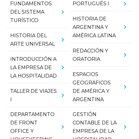
chevron_right
FUNDAMENTOS
PORTUGUÉS I
chevron_right
DEL SISTEMA
HISTORIA DE
TURÍSTICO
chevron_right
ARGENTINA Y
HISTORIA DEL
AMÉRICA LATINA
chevron_right
ARTE UNIVERSAL
REDACCIÓN Y
chevron_right
INTRODUCCIÓN A
ORATORIA
chevron_right
LA EMPRESA DE
ESPACIOS
LA HOSPITALIDAD
GEOGRÁFICOS
chevron_right
TALLER DE VIAJES
DE AMÉRICA Y
chevron_right
I
ARGENTINA
DEPARTAMENTO
GESTIÓN
DE FRONT
CONTABLE DE LA
chevron_right
chevron_right
OFFICE Y
EMPRESA DE LA