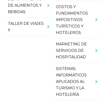
chevron_right
DE ALIMENTOS Y
COSTOS Y
BEBIDAS
FUNDAMENTOS
chevron_right
IMPOSITIVOS
TALLER DE VIAJES
TURÍSTICOS Y
chevron_right
II
HOTELEROS
MARKETING DE
chevron_right
SERVICIOS DE
HOSPITALIDAD
SISTEMAS
INFORMÁTICOS
chevron_right
APLICADOS AL
TURISMO Y LA
HOTELERÍA